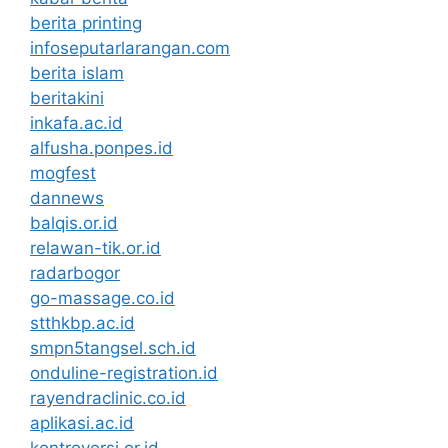
berita printing
infoseputarlarangan.com
berita islam
beritakini
inkafa.ac.id
alfusha.ponpes.id
mogfest
dannews
balqis.or.id
relawan-tik.or.id
radarbogor
go-massage.co.id
stthkbp.ac.id
smpn5tangsel.sch.id
onduline-registration.id
rayendraclinic.co.id
aplikasi.ac.id