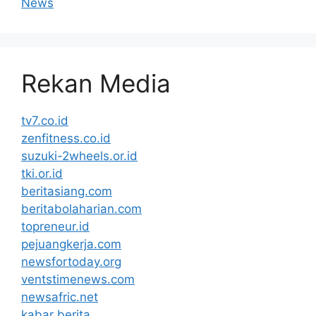
News
Rekan Media
tv7.co.id
zenfitness.co.id
suzuki-2wheels.or.id
tki.or.id
beritasiang.com
beritabolaharian.com
topreneur.id
pejuangkerja.com
newsfortoday.org
ventstimenews.com
newsafric.net
kabar berita