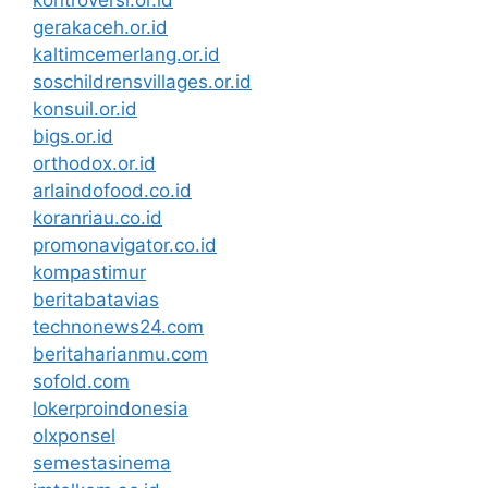
kontroversi.or.id
gerakaceh.or.id
kaltimcemerlang.or.id
soschildrensvillages.or.id
konsuil.or.id
bigs.or.id
orthodox.or.id
arlaindofood.co.id
koranriau.co.id
promonavigator.co.id
kompastimur
beritabatavias
technonews24.com
beritaharianmu.com
sofold.com
lokerproindonesia
olxponsel
semestasinema