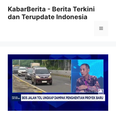
Langsung
KabarBerita - Berita Terkini
ke
dan Terupdate Indonesia
isi
Menu