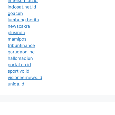
imtelkom.ac.id
indosat.net.id
goaceh
lumbung berita
newscakra
plusindo
mamipos
tribunfinance
garudaonline
hallomadiun
portal.co.id
sportivo.id
visioneernews.id
unida.id