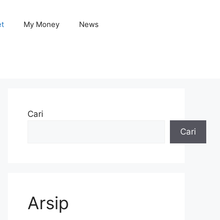
et
My Money
News
Cari
Cari
Arsip