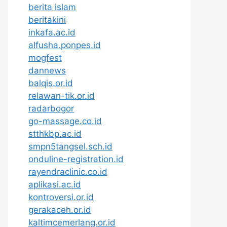
berita islam
beritakini
inkafa.ac.id
alfusha.ponpes.id
mogfest
dannews
balqis.or.id
relawan-tik.or.id
radarbogor
go-massage.co.id
stthkbp.ac.id
smpn5tangsel.sch.id
onduline-registration.id
rayendraclinic.co.id
aplikasi.ac.id
kontroversi.or.id
gerakaceh.or.id
kaltimcemerlang.or.id