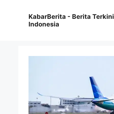
Langsung
ke
KabarBerita - Berita Terki
isi
Indonesia