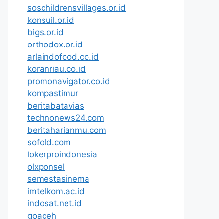
soschildrensvillages.or.id
konsuil.or.id
bigs.or.id
orthodox.or.id
arlaindofood.co.id
koranriau.co.id
promonavigator.co.id
kompastimur
beritabatavias
technonews24.com
beritaharianmu.com
sofold.com
lokerproindonesia
olxponsel
semestasinema
imtelkom.ac.id
indosat.net.id
goaceh