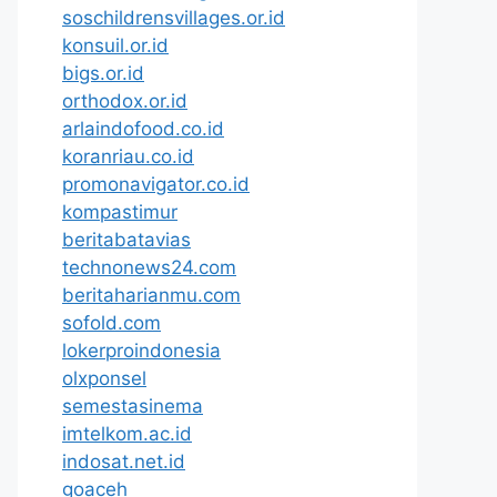
soschildrensvillages.or.id
konsuil.or.id
bigs.or.id
orthodox.or.id
arlaindofood.co.id
koranriau.co.id
promonavigator.co.id
kompastimur
beritabatavias
technonews24.com
beritaharianmu.com
sofold.com
lokerproindonesia
olxponsel
semestasinema
imtelkom.ac.id
indosat.net.id
goaceh