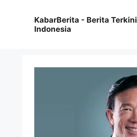
Langsung
ke
KabarBerita - Berita Terki
isi
Indonesia