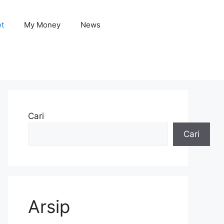
et
My Money
News
Cari
Cari
Arsip