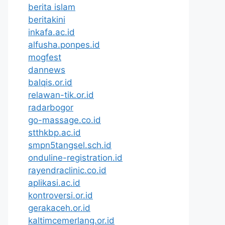
berita islam
beritakini
inkafa.ac.id
alfusha.ponpes.id
mogfest
dannews
balqis.or.id
relawan-tik.or.id
radarbogor
go-massage.co.id
stthkbp.ac.id
smpn5tangsel.sch.id
onduline-registration.id
rayendraclinic.co.id
aplikasi.ac.id
kontroversi.or.id
gerakaceh.or.id
kaltimcemerlang.or.id