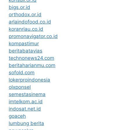
konsuil.or.id
bigs.or.id
orthodox.or.id
arlaindofood.co.id
koranriau.co.id
promonavigator.co.id
kompastimur
beritabatavias
technonews24.com
beritaharianmu.com
sofold.com
lokerproindonesia
olxponsel
semestasinema
imtelkom.ac.id
indosat.net.id
goaceh
lumbung berita