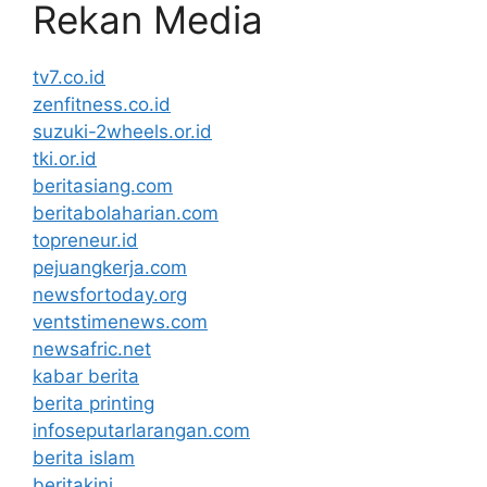
Rekan Media
tv7.co.id
zenfitness.co.id
suzuki-2wheels.or.id
tki.or.id
beritasiang.com
beritabolaharian.com
topreneur.id
pejuangkerja.com
newsfortoday.org
ventstimenews.com
newsafric.net
kabar berita
berita printing
infoseputarlarangan.com
berita islam
beritakini