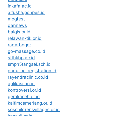
inkafa.ac.id
alfusha.ponpes.id
mogfest
dannews
balqis.or.id
relawan-tik.or.id
radarbogor
go-massage.co.id
stthkbp.ac.id
smpn5tangsel.sch.id
onduline-registration.id
rayendraclinic.co.id
aplikasi.ac.id
kontroversi.or.id
gerakaceh.or.id
kaltimcemerlang.or.id
soschildrensvillages.or.id