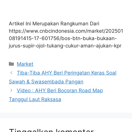
Artikel Ini Merupakan Rangkuman Dari
https://www.cnbcindonesia.com/market/202501
08191415-17-601756/bos-btn-buka-bukaan-
jurus-supir-ojol-tukang-cukur-aman-ajukan-kpr
Kategori
Market
Tiba-Tiba AHY Beri Peringatan Keras Soal
Sawah & Swasembada Pangan
Video : AHY Beri Bocoran Road Map
Tanggul Laut Raksasa