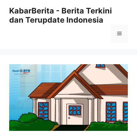
Langsung
KabarBerita - Berita Terkini
ke
dan Terupdate Indonesia
isi
Menu