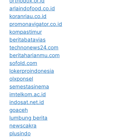
orthodox.or.id
arlaindofood.co.id
koranriau.co.id
promonavigator.co.id
kompastimur
beritabatavias
technonews24.com
beritaharianmu.com
sofold.com
lokerproindonesia
olxponsel
semestasinema
imtelkom.ac.id
indosat.net.id
goaceh
lumbung berita
newscakra
plusindo