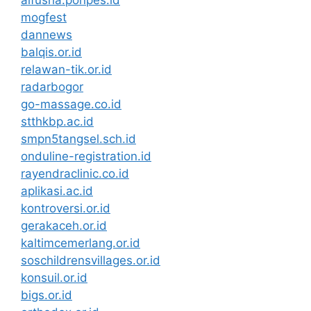
mogfest
dannews
balqis.or.id
relawan-tik.or.id
radarbogor
go-massage.co.id
stthkbp.ac.id
smpn5tangsel.sch.id
onduline-registration.id
rayendraclinic.co.id
aplikasi.ac.id
kontroversi.or.id
gerakaceh.or.id
kaltimcemerlang.or.id
soschildrensvillages.or.id
konsuil.or.id
bigs.or.id