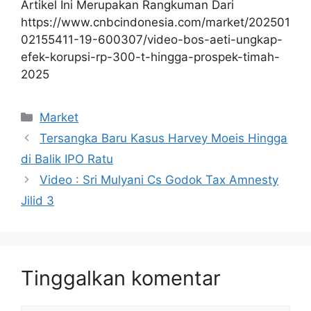
Artikel Ini Merupakan Rangkuman Dari
https://www.cnbcindonesia.com/market/202501
02155411-19-600307/video-bos-aeti-ungkap-
efek-korupsi-rp-300-t-hingga-prospek-timah-
2025
Kategori
Market
Tersangka Baru Kasus Harvey Moeis Hingga
di Balik IPO Ratu
Video : Sri Mulyani Cs Godok Tax Amnesty
Jilid 3
Tinggalkan komentar