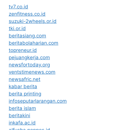
tv7.co.id
zenfitness.co.id
suzuki-2wheels.or.id
tki.or.id
beritasiang.com
beritabolaharian.com
topreneur.id
pejuangkerja.com
newsfortoday.org
ventstimenews.com
newsafric.net
kabar berita
berita printing
infoseputarlarangan.com
berita islam
beritakini
inkafa.ac.id
alfusha.ponpes.id