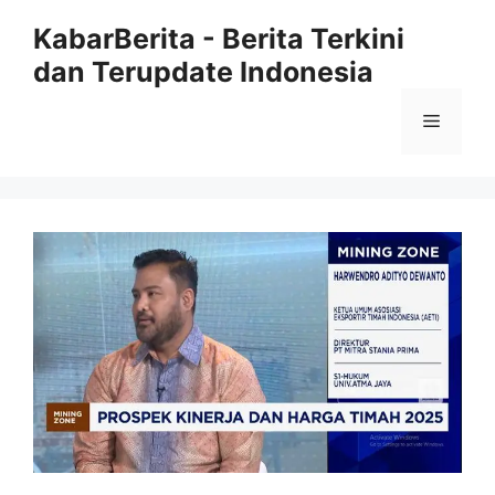
Langsung
KabarBerita - Berita Terkini
ke
dan Terupdate Indonesia
isi
Menu