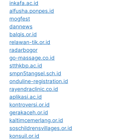
inkafa.ac.id
alfusha.ponpes.id
mogfest
dannews
balqis.or.id
relawan-tik.or.id
radarbogor
go-massage.co.id
stthkbp.ac.id
smpn5tangsel.sch.id
onduline-registration.id
rayendraclinic.co.id
aplikasi.ac.id
kontroversi.or.id
gerakaceh.or.id
kaltimcemerlang.or.id
soschildrensvillages.or.id
konsuil.or.id