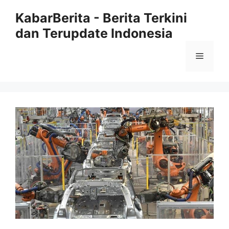
Langsung
KabarBerita - Berita Terkini
ke
dan Terupdate Indonesia
isi
Menu