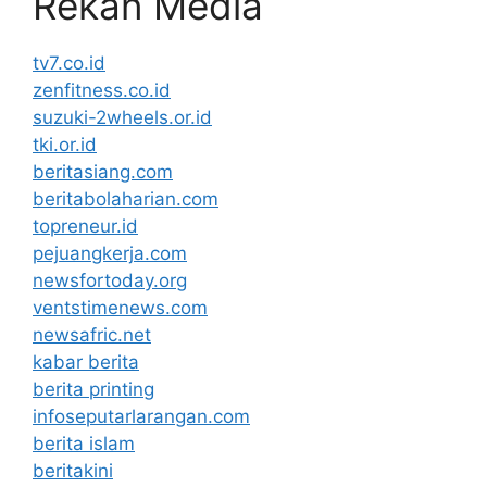
Rekan Media
tv7.co.id
zenfitness.co.id
suzuki-2wheels.or.id
tki.or.id
beritasiang.com
beritabolaharian.com
topreneur.id
pejuangkerja.com
newsfortoday.org
ventstimenews.com
newsafric.net
kabar berita
berita printing
infoseputarlarangan.com
berita islam
beritakini