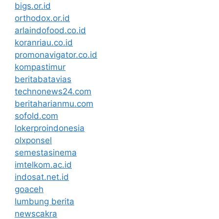
bigs.or.id
orthodox.or.id
arlaindofood.co.id
koranriau.co.id
promonavigator.co.id
kompastimur
beritabatavias
technonews24.com
beritaharianmu.com
sofold.com
lokerproindonesia
olxponsel
semestasinema
imtelkom.ac.id
indosat.net.id
goaceh
lumbung berita
newscakra