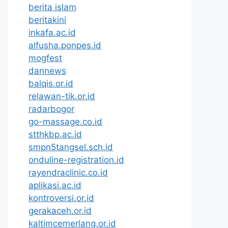
berita islam
beritakini
inkafa.ac.id
alfusha.ponpes.id
mogfest
dannews
balqis.or.id
relawan-tik.or.id
radarbogor
go-massage.co.id
stthkbp.ac.id
smpn5tangsel.sch.id
onduline-registration.id
rayendraclinic.co.id
aplikasi.ac.id
kontroversi.or.id
gerakaceh.or.id
kaltimcemerlang.or.id