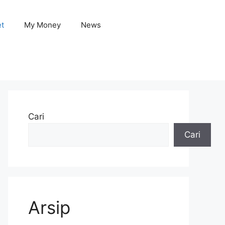
et
My Money
News
Cari
Cari
Arsip