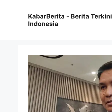
Langsung
ke
KabarBerita - Berita Terki
isi
Indonesia