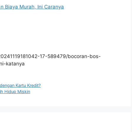
an Biaya Murah, Ini Caranya
/20241119181042-17-589479/bocoran-bos-
ni-katanya
engan Kartu Kredit?
ih Hidup Miskin