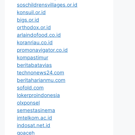
soschildrensvillages.or.id
konsuil.or.id
bigs.or.id
orthodox.or.id
arlaindofood.co.id
koranriau.co.id
promonavigator.co.id
kompastimur
beritabatavias
technonews24.com
beritaharianmu.com
sofold.com
lokerproindonesia
olxponsel
semestasinema
imtelkom.ac.id
indosat.net.id
goaceh