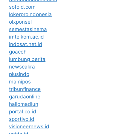
sofold.com
lokerproindonesia
olxponsel
semestasinema
imtelkom.ac.id
indosat.net.id
goaceh
lumbung berita
newscakra
plusindo
mamipos
tribunfinance
garudaonline
hallomadiun
portal.co.id
sportivo.id
visioneernews.id
unida.id