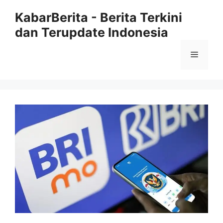
Langsung
KabarBerita - Berita Terkini
ke
dan Terupdate Indonesia
isi
Menu