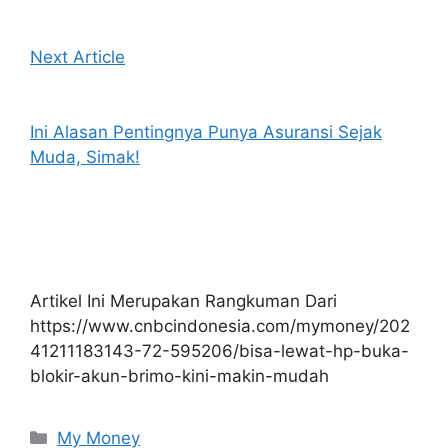
Next Article
Ini Alasan Pentingnya Punya Asuransi Sejak
Muda, Simak!
Artikel Ini Merupakan Rangkuman Dari
https://www.cnbcindonesia.com/mymoney/202
41211183143-72-595206/bisa-lewat-hp-buka-
blokir-akun-brimo-kini-makin-mudah
Kategori
My Money