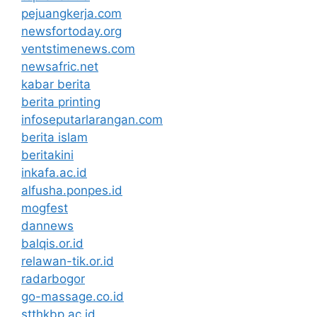
pejuangkerja.com
newsfortoday.org
ventstimenews.com
newsafric.net
kabar berita
berita printing
infoseputarlarangan.com
berita islam
beritakini
inkafa.ac.id
alfusha.ponpes.id
mogfest
dannews
balqis.or.id
relawan-tik.or.id
radarbogor
go-massage.co.id
stthkbp.ac.id