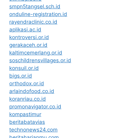
smpn5tangsel.sch.id
onduline-registration.id
rayendraclinic.co.id
aplikasi.ac.id
kontroversi.or.id
gerakaceh.or.id
kaltimcemerlang.or.id
soschildrensvillages.or.id
konsuil.or.id
bigs.or.id
orthodox.or.id
arlaindofood.co.id
koranriau.co.id
promonavigator.co.id
kompastimur
beritabatavias
technonews24.com
beritaharianmu.com