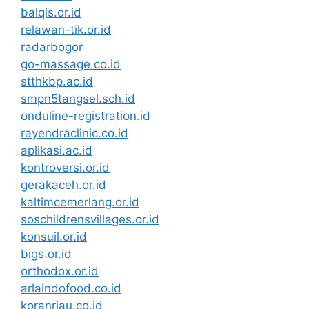
balqis.or.id
relawan-tik.or.id
radarbogor
go-massage.co.id
stthkbp.ac.id
smpn5tangsel.sch.id
onduline-registration.id
rayendraclinic.co.id
aplikasi.ac.id
kontroversi.or.id
gerakaceh.or.id
kaltimcemerlang.or.id
soschildrensvillages.or.id
konsuil.or.id
bigs.or.id
orthodox.or.id
arlaindofood.co.id
koranriau.co.id