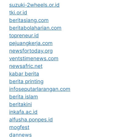
suzuki-2wheels.or.id
tki.or.id
beritasiang.com
beritabolaharian.com
topreneur.id
pejuangkerja.com
newsfortoday.org
ventstimenews.com
newsafric.net
kabar berita
berita printing
infoseputarlarangan.com
berita islam
beritakini
inkafa.ac.id
alfusha.ponpes.id
mogfest
dannews