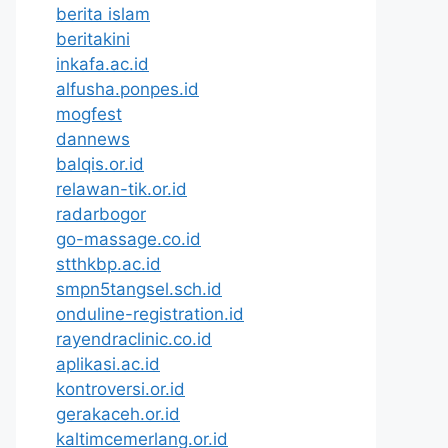
berita islam
beritakini
inkafa.ac.id
alfusha.ponpes.id
mogfest
dannews
balqis.or.id
relawan-tik.or.id
radarbogor
go-massage.co.id
stthkbp.ac.id
smpn5tangsel.sch.id
onduline-registration.id
rayendraclinic.co.id
aplikasi.ac.id
kontroversi.or.id
gerakaceh.or.id
kaltimcemerlang.or.id