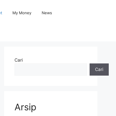
et
My Money
News
Cari
Cari
Arsip