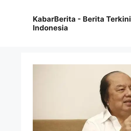
Langsung
ke
KabarBerita - Berita Terki
isi
Indonesia