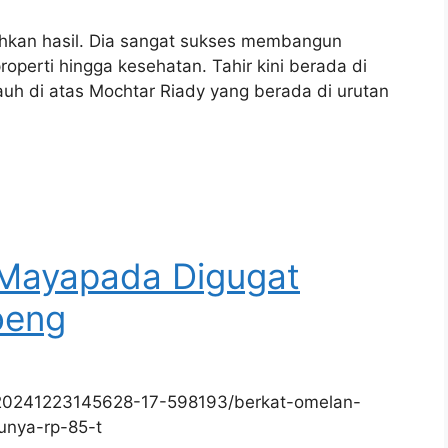
ahkan hasil. Dia sangat sukses membangun
perti hingga kesehatan. Tahir kini berada di
jauh di atas Mochtar Riady yang berada di urutan
 Mayapada Digugat
oeng
/20241223145628-17-598193/berkat-omelan-
punya-rp-85-t