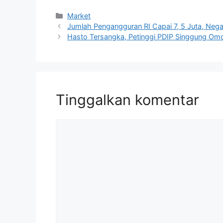
Kategori
Market
Jumlah Pengangguran RI Capai 7, 5 Juta, Nega
Hasto Tersangka, Petinggi PDIP Singgung Om
Tinggalkan komentar
Komentar