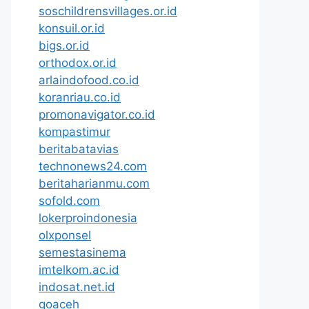
soschildrensvillages.or.id
konsuil.or.id
bigs.or.id
orthodox.or.id
arlaindofood.co.id
koranriau.co.id
promonavigator.co.id
kompastimur
beritabatavias
technonews24.com
beritaharianmu.com
sofold.com
lokerproindonesia
olxponsel
semestasinema
imtelkom.ac.id
indosat.net.id
goaceh