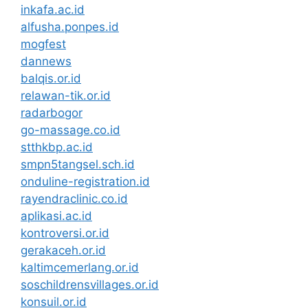
inkafa.ac.id
alfusha.ponpes.id
mogfest
dannews
balqis.or.id
relawan-tik.or.id
radarbogor
go-massage.co.id
stthkbp.ac.id
smpn5tangsel.sch.id
onduline-registration.id
rayendraclinic.co.id
aplikasi.ac.id
kontroversi.or.id
gerakaceh.or.id
kaltimcemerlang.or.id
soschildrensvillages.or.id
konsuil.or.id