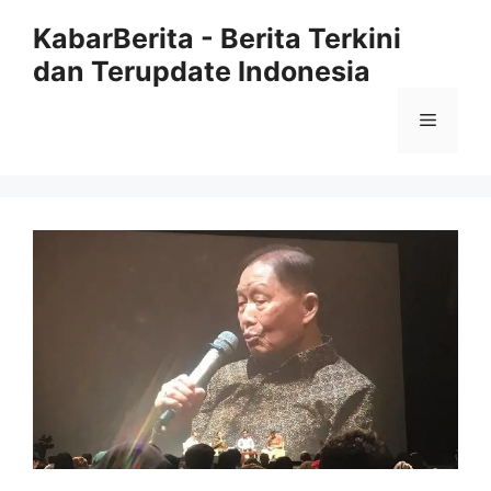
Langsung
KabarBerita - Berita Terkini
ke
dan Terupdate Indonesia
isi
Menu