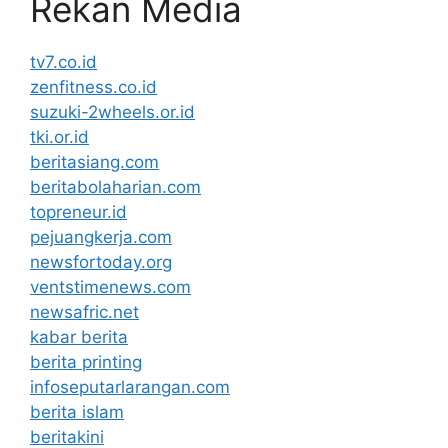
Rekan Media
tv7.co.id
zenfitness.co.id
suzuki-2wheels.or.id
tki.or.id
beritasiang.com
beritabolaharian.com
topreneur.id
pejuangkerja.com
newsfortoday.org
ventstimenews.com
newsafric.net
kabar berita
berita printing
infoseputarlarangan.com
berita islam
beritakini