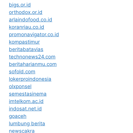
bigs.or.id
orthodox.or.id
arlaindofood.co.id
koranriau.co.id
promonavigator.co.id
kompastimur
beritabatavias
technonews24.com
beritaharianmu.com
sofold.com
lokerproindonesia
olxponsel
semestasinema
imtelkom.ac.id
indosat.net.id
goaceh
lumbung berita
newscakra