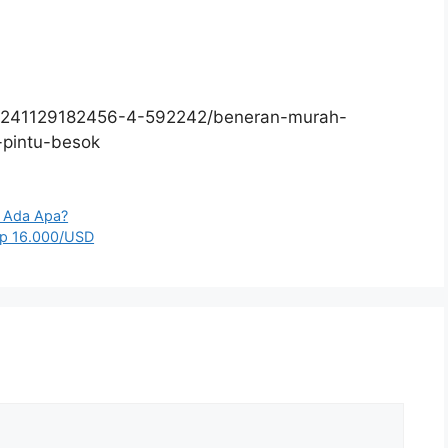
20241129182456-4-592242/beneran-murah-
-pintu-besok
, Ada Apa?
Rp 16.000/USD