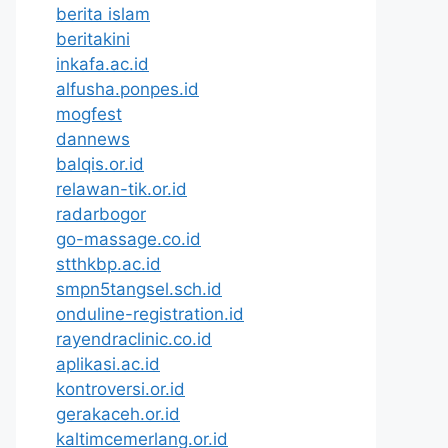
berita islam
beritakini
inkafa.ac.id
alfusha.ponpes.id
mogfest
dannews
balqis.or.id
relawan-tik.or.id
radarbogor
go-massage.co.id
stthkbp.ac.id
smpn5tangsel.sch.id
onduline-registration.id
rayendraclinic.co.id
aplikasi.ac.id
kontroversi.or.id
gerakaceh.or.id
kaltimcemerlang.or.id