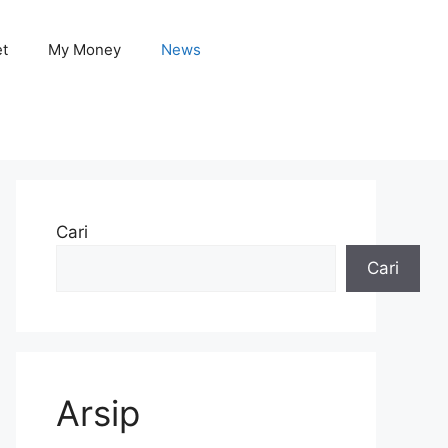
et
My Money
News
Cari
Cari
Arsip