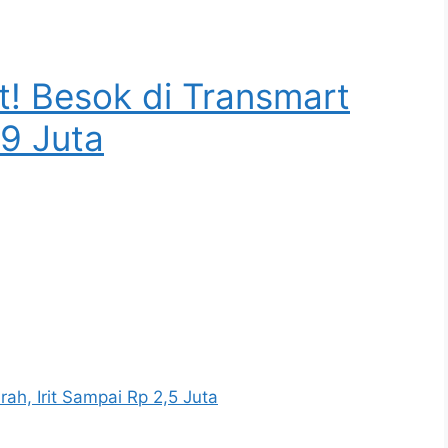
! Besok di Transmart
9 Juta
rah, Irit Sampai Rp 2,5 Juta