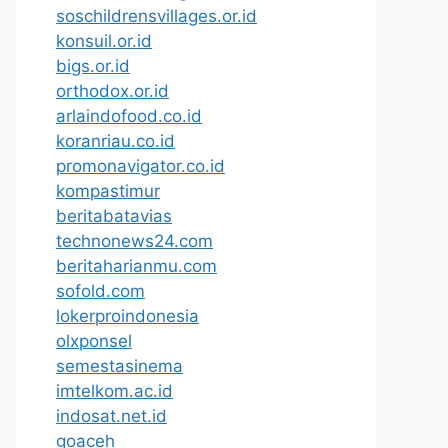
soschildrensvillages.or.id
konsuil.or.id
bigs.or.id
orthodox.or.id
arlaindofood.co.id
koranriau.co.id
promonavigator.co.id
kompastimur
beritabatavias
technonews24.com
beritaharianmu.com
sofold.com
lokerproindonesia
olxponsel
semestasinema
imtelkom.ac.id
indosat.net.id
goaceh