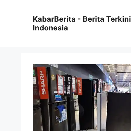
Langsung
ke
KabarBerita - Berita Terki
isi
Indonesia