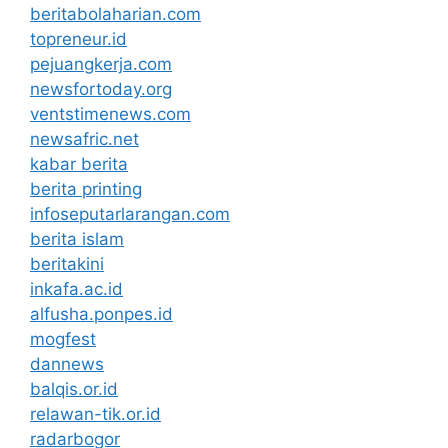
beritabolaharian.com
topreneur.id
pejuangkerja.com
newsfortoday.org
ventstimenews.com
newsafric.net
kabar berita
berita printing
infoseputarlarangan.com
berita islam
beritakini
inkafa.ac.id
alfusha.ponpes.id
mogfest
dannews
balqis.or.id
relawan-tik.or.id
radarbogor