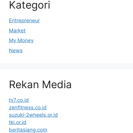
Kategori
Entrepreneur
Market
My Money
News
Rekan Media
tv7.co.id
zenfitness.co.id
suzuki-2wheels.or.id
tki.or.id
beritasiang.com