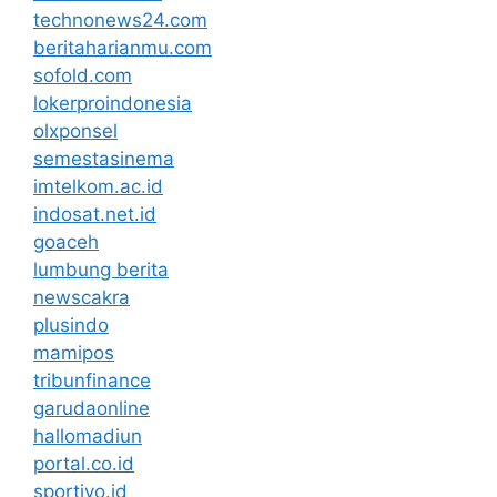
technonews24.com
beritaharianmu.com
sofold.com
lokerproindonesia
olxponsel
semestasinema
imtelkom.ac.id
indosat.net.id
goaceh
lumbung berita
newscakra
plusindo
mamipos
tribunfinance
garudaonline
hallomadiun
portal.co.id
sportivo.id