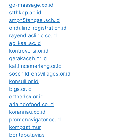
go-massage.co.id
stthkbp.ac.id
smpn5tangsel.sch.id
onduline-registration.id
rayendraclinic.co.id
aplikasi.ac.id
kontroversi.or.id
gerakaceh.or.id
kaltimcemerlang.or.id
soschildrensvillages.or.id
konsuil.or.id
bigs.or.id
orthodox.or.id
arlaindofood.co.id
koranriau.co.id
promonavigator.co.id
kompastimur
beritabatavias