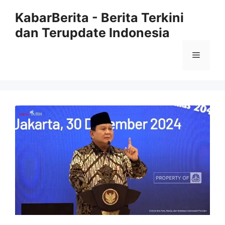
Langsung
KabarBerita - Berita Terkini
ke
dan Terupdate Indonesia
isi
Menu