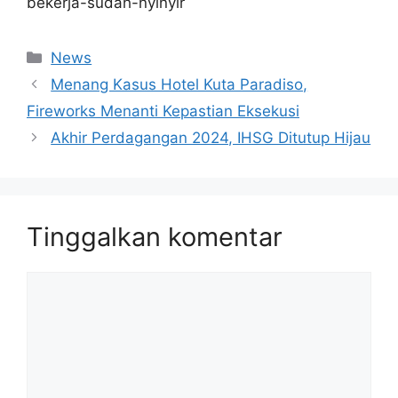
bekerja-sudah-nyinyir
Kategori
News
Menang Kasus Hotel Kuta Paradiso,
Fireworks Menanti Kepastian Eksekusi
Akhir Perdagangan 2024, IHSG Ditutup Hijau
Tinggalkan komentar
Komentar