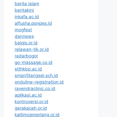
berita islam
beritakini
inkafa.ac.id
alfusha.ponpes.id
mogfest
dannews
balqis.or.id
relawan-tik.or.id
radarbogor
go-massage.co.id
stthkbp.ac.id
smpn5tangsel.sch.id
onduline-registration.id
rayendraclinic.co.id
aplikasi.ac.id
kontroversi.or.id
gerakaceh.or.id
kaltimcemerlang.or.id