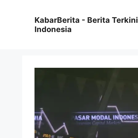
Langsung
ke
KabarBerita - Berita Terki
isi
Indonesia