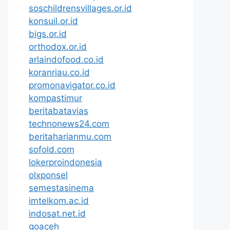
soschildrensvillages.or.id
konsuil.or.id
bigs.or.id
orthodox.or.id
arlaindofood.co.id
koranriau.co.id
promonavigator.co.id
kompastimur
beritabatavias
technonews24.com
beritaharianmu.com
sofold.com
lokerproindonesia
olxponsel
semestasinema
imtelkom.ac.id
indosat.net.id
goaceh