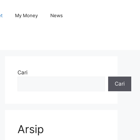
et
My Money
News
Cari
Cari
Arsip