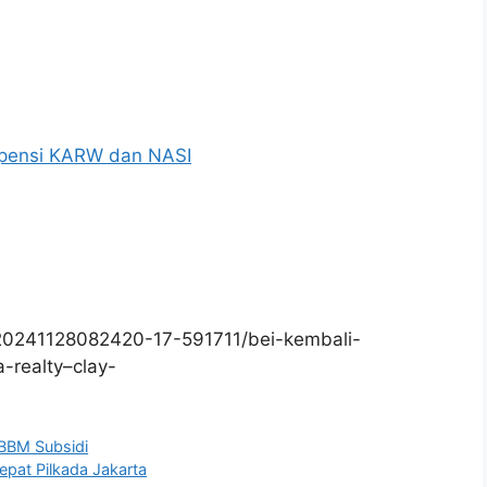
pensi KARW dan NASI
20241128082420-17-591711/bei-kembali-
-realty–clay-
i BBM Subsidi
pat Pilkada Jakarta