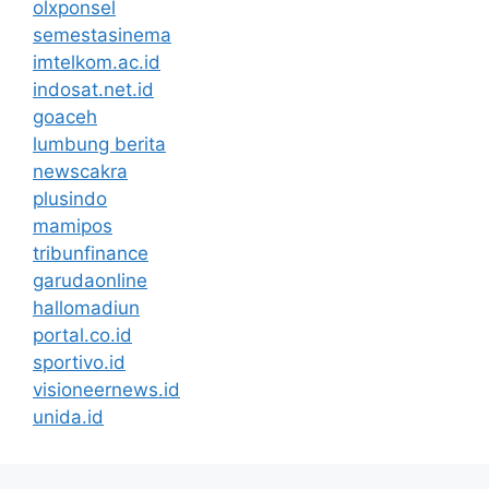
olxponsel
semestasinema
imtelkom.ac.id
indosat.net.id
goaceh
lumbung berita
newscakra
plusindo
mamipos
tribunfinance
garudaonline
hallomadiun
portal.co.id
sportivo.id
visioneernews.id
unida.id