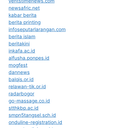
ventstimenews.com
newsafric.net
kabar berita
berita printing
infoseputarlarangan.com
berita islam
beritakini
inkafa.ac.id
alfusha.ponpes.id
mogfest
dannews
balqis.or.id
relawan-tik.or.id
radarbogor
go-massage.co.id
stthkbp.ac.id
smpn5tangsel.sch.id
onduline-registration.id