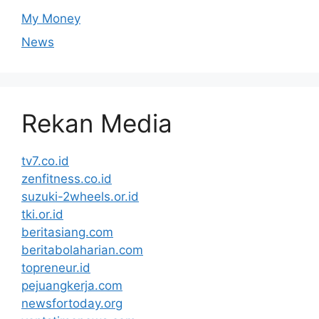
My Money
News
Rekan Media
tv7.co.id
zenfitness.co.id
suzuki-2wheels.or.id
tki.or.id
beritasiang.com
beritabolaharian.com
topreneur.id
pejuangkerja.com
newsfortoday.org