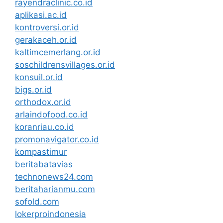
rayendraclinic.co.id
aplikasi.ac.id
kontroversi.or.id
gerakaceh.or.id
kaltimcemerlang.or.id
soschildrensvillages.or.id
konsuil.or.id
bigs.or.id
orthodox.or.id
arlaindofood.co.id
koranriau.co.id
promonavigator.co.id
kompastimur
beritabatavias
technonews24.com
beritaharianmu.com
sofold.com
lokerproindonesia