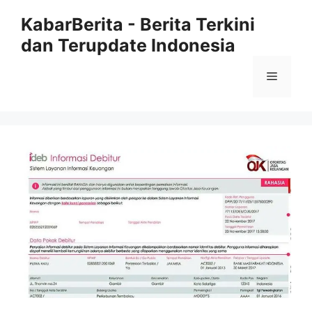
Langsung
KabarBerita - Berita Terkini
ke
dan Terupdate Indonesia
isi
Menu