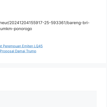
eneur/20241204155917-25-593361/bareng-bri-
an-umkm-ponorogo
irut Perempuan Emiten LQ45
k Proposal Damai Trump