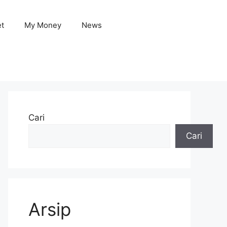
et
My Money
News
Cari
Cari
Arsip