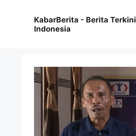
Langsung
ke
KabarBerita - Berita Terki
isi
Indonesia