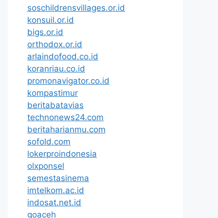
soschildrensvillages.or.id
konsuil.or.id
bigs.or.id
orthodox.or.id
arlaindofood.co.id
koranriau.co.id
promonavigator.co.id
kompastimur
beritabatavias
technonews24.com
beritaharianmu.com
sofold.com
lokerproindonesia
olxponsel
semestasinema
imtelkom.ac.id
indosat.net.id
goaceh