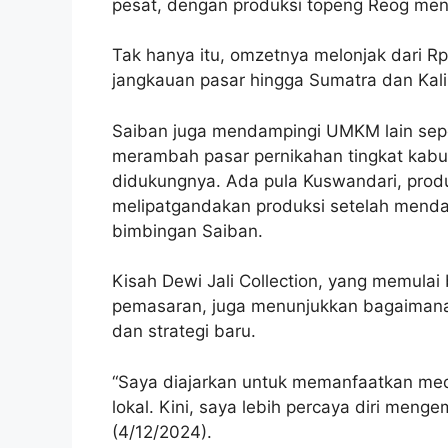
pesat, dengan produksi topeng Reog menc
Tak hanya itu, omzetnya melonjak dari Rp
jangkauan pasar hingga Sumatra dan Kal
Saiban juga mendampingi UMKM lain sepe
merambah pasar pernikahan tingkat kabup
didukungnya. Ada pula Kuswandari, prod
melipatgandakan produksi setelah mendapa
bimbingan Saiban.
Kisah Dewi Jali Collection, yang memulai
pemasaran, juga menunjukkan bagaiman
dan strategi baru.
“Saya diajarkan untuk memanfaatkan med
lokal. Kini, saya lebih percaya diri meng
(4/12/2024).