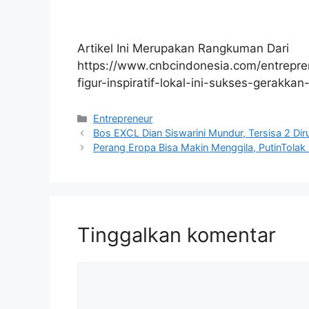
Artikel Ini Merupakan Rangkuman Dari
https://www.cnbcindonesia.com/entrepr
figur-inspiratif-lokal-ini-sukses-gerakk
Kategori
Entrepreneur
Bos EXCL Dian Siswarini Mundur, Tersisa 2 D
Perang Eropa Bisa Makin Menggila, PutinTola
Tinggalkan komentar
Komentar