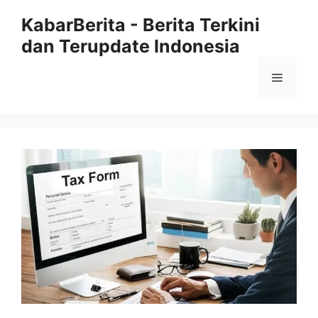
Langsung
KabarBerita - Berita Terkini
ke
dan Terupdate Indonesia
isi
Menu