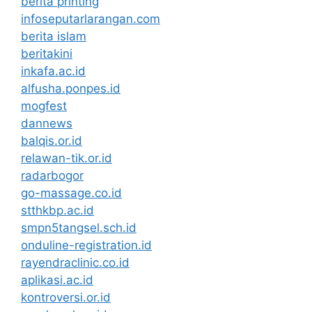
berita printing
infoseputarlarangan.com
berita islam
beritakini
inkafa.ac.id
alfusha.ponpes.id
mogfest
dannews
balqis.or.id
relawan-tik.or.id
radarbogor
go-massage.co.id
stthkbp.ac.id
smpn5tangsel.sch.id
onduline-registration.id
rayendraclinic.co.id
aplikasi.ac.id
kontroversi.or.id