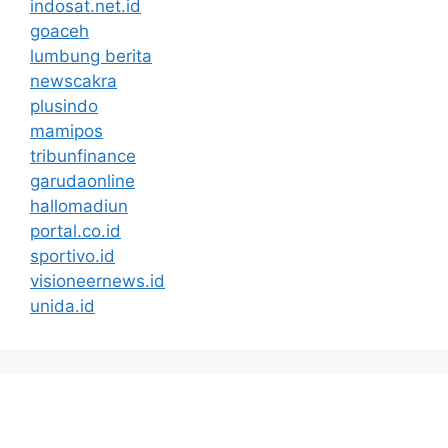
indosat.net.id
goaceh
lumbung berita
newscakra
plusindo
mamipos
tribunfinance
garudaonline
hallomadiun
portal.co.id
sportivo.id
visioneernews.id
unida.id