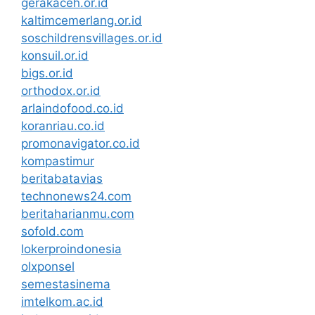
gerakaceh.or.id
kaltimcemerlang.or.id
soschildrensvillages.or.id
konsuil.or.id
bigs.or.id
orthodox.or.id
arlaindofood.co.id
koranriau.co.id
promonavigator.co.id
kompastimur
beritabatavias
technonews24.com
beritaharianmu.com
sofold.com
lokerproindonesia
olxponsel
semestasinema
imtelkom.ac.id