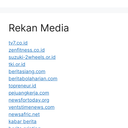
Rekan Media
tv7.co.id
zenfitness.co.id
suzuki-2wheels.or.id
tki.or.id
beritasiang.com
beritabolaharian.com
topreneur.id
pejuangkerja.com
newsfortoday.org
ventstimenews.com
newsafric.net
kabar berita