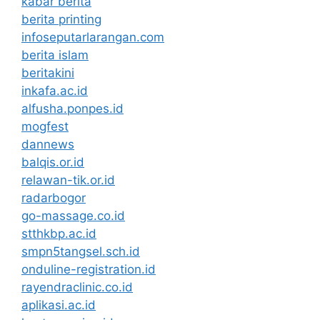
kabar berita
berita printing
infoseputarlarangan.com
berita islam
beritakini
inkafa.ac.id
alfusha.ponpes.id
mogfest
dannews
balqis.or.id
relawan-tik.or.id
radarbogor
go-massage.co.id
stthkbp.ac.id
smpn5tangsel.sch.id
onduline-registration.id
rayendraclinic.co.id
aplikasi.ac.id