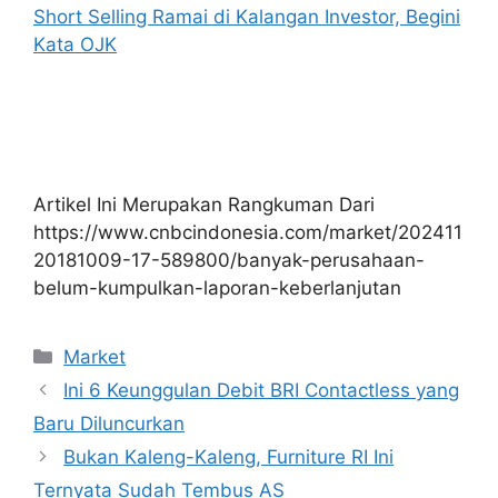
Short Selling Ramai di Kalangan Investor, Begini
Kata OJK
Artikel Ini Merupakan Rangkuman Dari
https://www.cnbcindonesia.com/market/202411
20181009-17-589800/banyak-perusahaan-
belum-kumpulkan-laporan-keberlanjutan
Kategori
Market
Ini 6 Keunggulan Debit BRI Contactless yang
Baru Diluncurkan
Bukan Kaleng-Kaleng, Furniture RI Ini
Ternyata Sudah Tembus AS