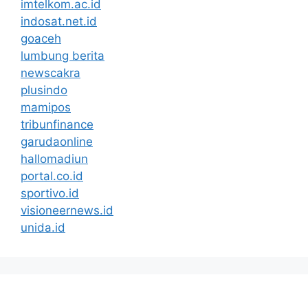
imtelkom.ac.id
indosat.net.id
goaceh
lumbung berita
newscakra
plusindo
mamipos
tribunfinance
garudaonline
hallomadiun
portal.co.id
sportivo.id
visioneernews.id
unida.id