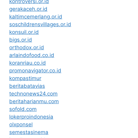
kontroversi.or.id
gerakaceh.or.id
kaltimcemerlang.or.id
soschildrensvillages.or.id
konsuil.or.id
bigs.or.id
orthodox.or.id
arlaindofood.co.id
koranriau.co.id
promonavigator.co.id
kompastimur
beritabatavias
technonews24.com
beritaharianmu.com
sofold.com
lokerproindonesia
olxponsel
semestasinema