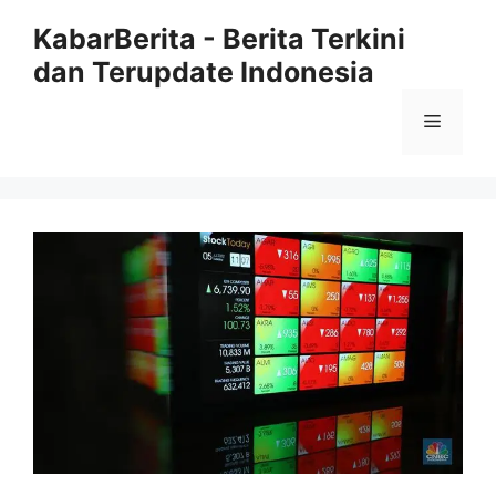
Langsung
KabarBerita - Berita Terkini
ke
dan Terupdate Indonesia
isi
Menu