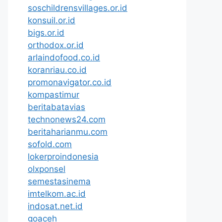
soschildrensvillages.or.id
konsuil.or.id
bigs.or.id
orthodox.or.id
arlaindofood.co.id
koranriau.co.id
promonavigator.co.id
kompastimur
beritabatavias
technonews24.com
beritaharianmu.com
sofold.com
lokerproindonesia
olxponsel
semestasinema
imtelkom.ac.id
indosat.net.id
goaceh