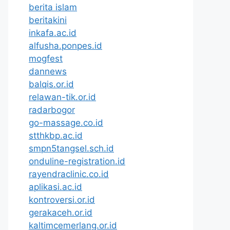
berita islam
beritakini
inkafa.ac.id
alfusha.ponpes.id
mogfest
dannews
balqis.or.id
relawan-tik.or.id
radarbogor
go-massage.co.id
stthkbp.ac.id
smpn5tangsel.sch.id
onduline-registration.id
rayendraclinic.co.id
aplikasi.ac.id
kontroversi.or.id
gerakaceh.or.id
kaltimcemerlang.or.id