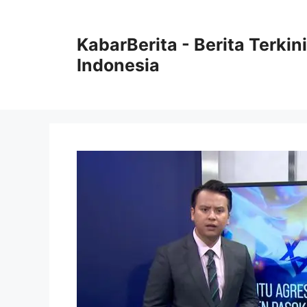
Langsung
ke
KabarBerita - Berita Terki
isi
Indonesia