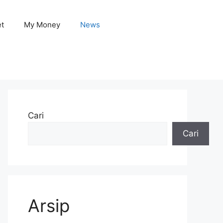
et
My Money
News
Cari
Cari
Arsip