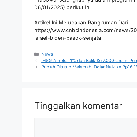
06/01/2025) berikut ini.
Artikel Ini Merupakan Rangkuman Dari
https://www.cnbcindonesia.com/news/2
israel-biden-pasok-senjata
Kategori
News
IHSG Ambles 1% dan Balik Ke 7.000-an, Ini P
Rupiah Ditutup Melemah, Dolar Naik ke Rp16.1
Tinggalkan komentar
Komentar