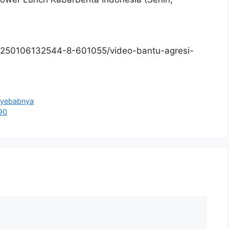
0250106132544-8-601055/video-bantu-agresi-
enyebabnya
90