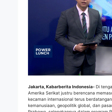
Jakarta, Kabarberita Indonesia-
Di teng
Amerika Serikat justru berencana memasok 
kecaman internasional terus berdatangan
kemanusiaan, geopolitik global, dan pas
Prabowo,
selengkapnya dalam program Po