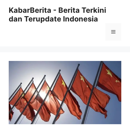
Langsung
KabarBerita - Berita Terkini
ke
dan Terupdate Indonesia
isi
Menu