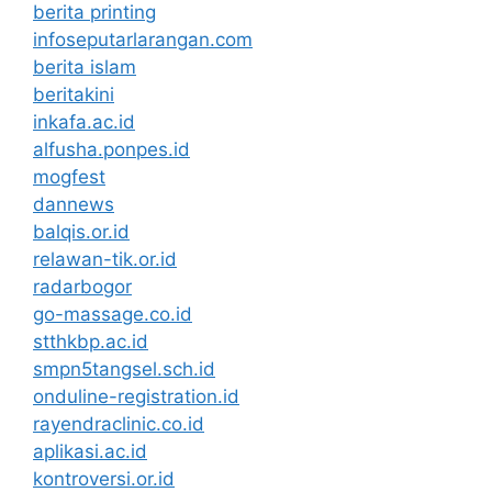
berita printing
infoseputarlarangan.com
berita islam
beritakini
inkafa.ac.id
alfusha.ponpes.id
mogfest
dannews
balqis.or.id
relawan-tik.or.id
radarbogor
go-massage.co.id
stthkbp.ac.id
smpn5tangsel.sch.id
onduline-registration.id
rayendraclinic.co.id
aplikasi.ac.id
kontroversi.or.id