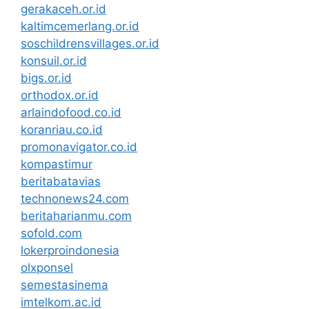
gerakaceh.or.id
kaltimcemerlang.or.id
soschildrensvillages.or.id
konsuil.or.id
bigs.or.id
orthodox.or.id
arlaindofood.co.id
koranriau.co.id
promonavigator.co.id
kompastimur
beritabatavias
technonews24.com
beritaharianmu.com
sofold.com
lokerproindonesia
olxponsel
semestasinema
imtelkom.ac.id