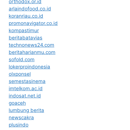
orthodox.or.id
arlaindofood.co.id
koranriau.co.id
promonavigator.co.id
kompastimur
beritabatavias
technonews24.com
beritaharianmu.com
sofold.com
lokerproindonesia
olxponsel
semestasinema
imtelkom.ac.id
indosat.net.id
goaceh
lumbung berita
newscakra
plusindo