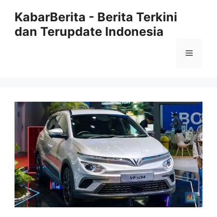
Langsung
KabarBerita - Berita Terkini
ke
dan Terupdate Indonesia
isi
Menu