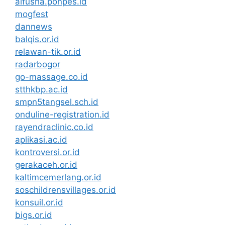
alfusha.ponpes.id
mogfest
dannews
balqis.or.id
relawan-tik.or.id
radarbogor
go-massage.co.id
stthkbp.ac.id
smpn5tangsel.sch.id
onduline-registration.id
rayendraclinic.co.id
aplikasi.ac.id
kontroversi.or.id
gerakaceh.or.id
kaltimcemerlang.or.id
soschildrensvillages.or.id
konsuil.or.id
bigs.or.id