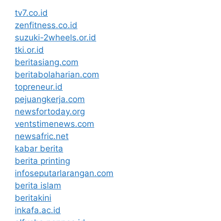
tv7.co.id
zenfitness.co.id
suzuki-2wheels.or.id
tki.or.id
beritasiang.com
beritabolaharian.com
topreneur.id
pejuangkerja.com
newsfortoday.org
ventstimenews.com
newsafric.net
kabar berita
berita printing
infoseputarlarangan.com
berita islam
beritakini
inkafa.ac.id