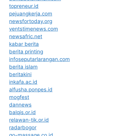
topreneur.id
pejuangkerja.com
newsfortoday.org
ventstimenews.com
newsafric.net
kabar berita
berita printing
infoseputarlarangan.com
berita islam
beritakini
inkafa.ac.id
alfusha.ponpes.id
mogfest
dannews
balqis.or.id
relawan-tik.or.id
radarbogor
go-massage.co.id