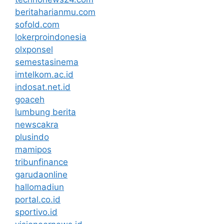
beritaharianmu.com
sofold.com
lokerproindonesia
olxponsel
semestasinema
imtelkom.ac.id
indosat.net.id
goaceh
lumbung berita
newscakra
plusindo
mamipos
tribunfinance
garudaonline
hallomadiun
portal.co.id
sportivo.id