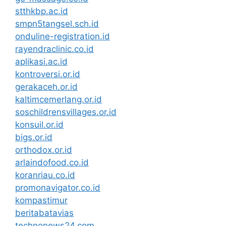
stthkbp.ac.id
smpn5tangsel.sch.id
onduline-registration.id
rayendraclinic.co.id
aplikasi.ac.id
kontroversi.or.id
gerakaceh.or.id
kaltimcemerlang.or.id
soschildrensvillages.or.id
konsuil.or.id
bigs.or.id
orthodox.or.id
arlaindofood.co.id
koranriau.co.id
promonavigator.co.id
kompastimur
beritabatavias
technonews24.com