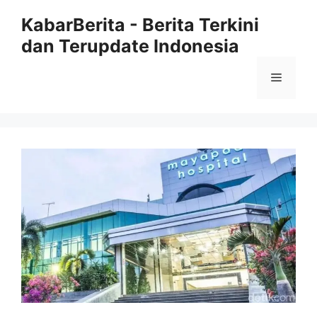
Langsung
KabarBerita - Berita Terkini
ke
dan Terupdate Indonesia
isi
Menu