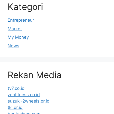
Kategori
Entrepreneur
Market
My Money
News
Rekan Media
tv7.co.id
zenfitness.co.id
suzuki-2wheels.or.id
tki.or.id
beritasiang.com