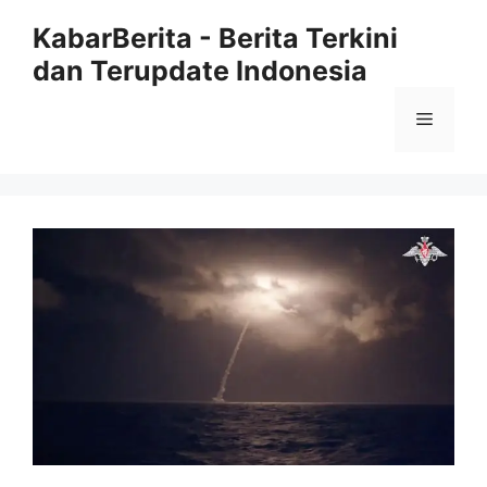
Langsung
KabarBerita - Berita Terkini
ke
dan Terupdate Indonesia
isi
Menu