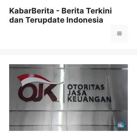
Langsung
KabarBerita - Berita Terkini
ke
dan Terupdate Indonesia
isi
Menu