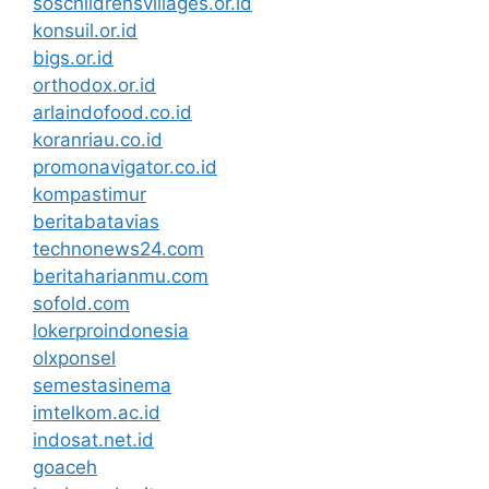
soschildrensvillages.or.id
konsuil.or.id
bigs.or.id
orthodox.or.id
arlaindofood.co.id
koranriau.co.id
promonavigator.co.id
kompastimur
beritabatavias
technonews24.com
beritaharianmu.com
sofold.com
lokerproindonesia
olxponsel
semestasinema
imtelkom.ac.id
indosat.net.id
goaceh