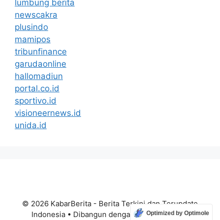
lumbung berita
newscakra
plusindo
mamipos
tribunfinance
garudaonline
hallomadiun
portal.co.id
sportivo.id
visioneernews.id
unida.id
© 2026 KabarBerita - Berita Terkini dan Terupdate
Indonesia
• Dibangun dengan
GeneratePress
Optimized by Optimole