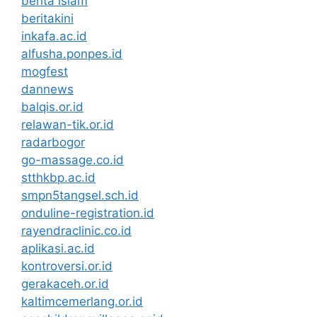
berita islam
beritakini
inkafa.ac.id
alfusha.ponpes.id
mogfest
dannews
balqis.or.id
relawan-tik.or.id
radarbogor
go-massage.co.id
stthkbp.ac.id
smpn5tangsel.sch.id
onduline-registration.id
rayendraclinic.co.id
aplikasi.ac.id
kontroversi.or.id
gerakaceh.or.id
kaltimcemerlang.or.id