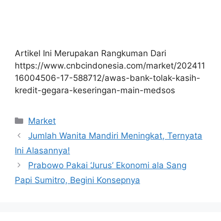
Artikel Ini Merupakan Rangkuman Dari
https://www.cnbcindonesia.com/market/202411
16004506-17-588712/awas-bank-tolak-kasih-
kredit-gegara-keseringan-main-medsos
Kategori
Market
Jumlah Wanita Mandiri Meningkat, Ternyata
Ini Alasannya!
Prabowo Pakai ‘Jurus’ Ekonomi ala Sang
Papi Sumitro, Begini Konsepnya