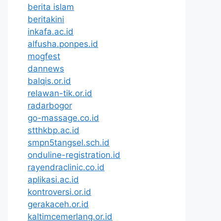
berita islam
beritakini
inkafa.ac.id
alfusha.ponpes.id
mogfest
dannews
balqis.or.id
relawan-tik.or.id
radarbogor
go-massage.co.id
stthkbp.ac.id
smpn5tangsel.sch.id
onduline-registration.id
rayendraclinic.co.id
aplikasi.ac.id
kontroversi.or.id
gerakaceh.or.id
kaltimcemerlang.or.id