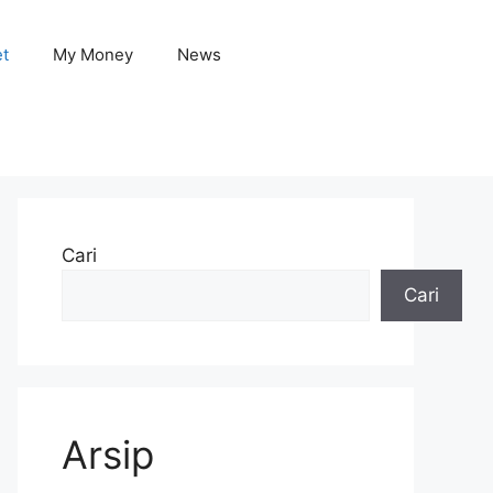
et
My Money
News
Cari
Cari
Arsip