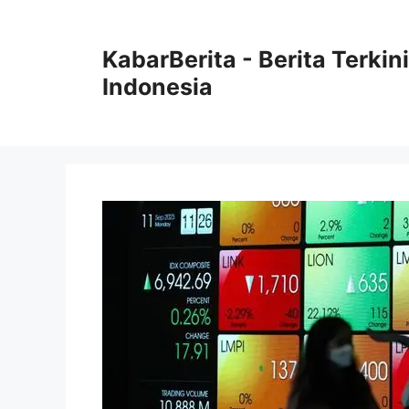
Langsung
ke
KabarBerita - Berita Terki
isi
Indonesia