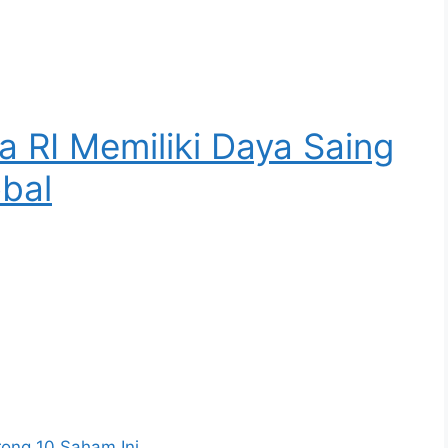
a RI Memiliki Daya Saing
obal
rong 10 Saham Ini