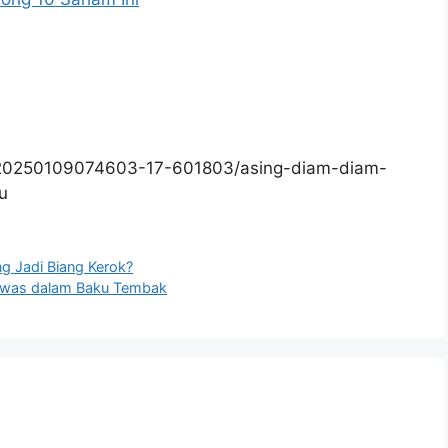
/20250109074603-17-601803/asing-diam-diam-
u
ng Jadi Biang Kerok?
Tewas dalam Baku Tembak