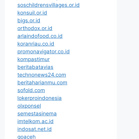
soschildrensvillages.or.id
konsuil.or.id
bigs.or.id
orthodox.or.id
arlaindofood.co.id
koranriau.co.id
promonavigator.co.id
kompastimur
beritabatavias
technonews24.com
beritaharianmu.com
sofold.com
lokerproindonesia
olxponsel
semestasinema
imtelkom.ac.id
indosat.net.id
goaceh