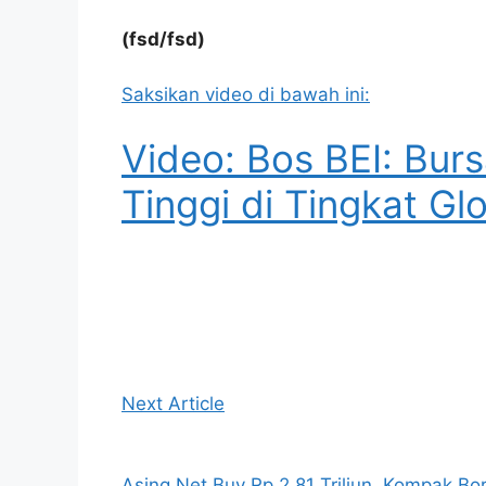
(fsd/fsd)
Saksikan video di bawah ini:
Video: Bos BEI: Burs
Tinggi di Tingkat Gl
Next Article
Asing Net Buy Rp 2,81 Triliun, Kompak Bo