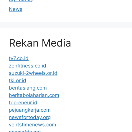
News
Rekan Media
tv7.co.id
zenfitness.co.id
suzuki-2wheels.or.id
tki.or.id
beritasiang.com
beritabolaharian.com
topreneur.id
pejuangkerja.com
newsfortoday.org
ventstimenews.com
newsafric.net