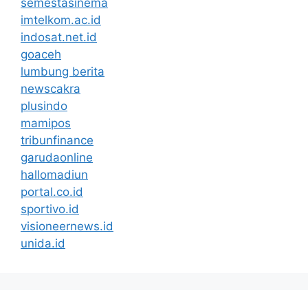
semestasinema
imtelkom.ac.id
indosat.net.id
goaceh
lumbung berita
newscakra
plusindo
mamipos
tribunfinance
garudaonline
hallomadiun
portal.co.id
sportivo.id
visioneernews.id
unida.id