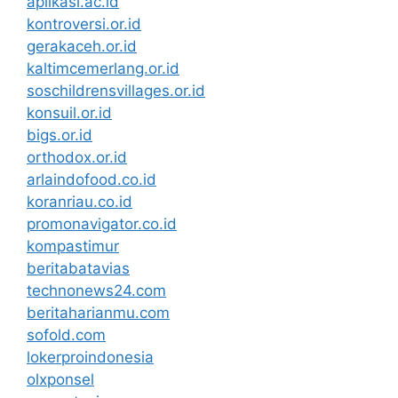
aplikasi.ac.id
kontroversi.or.id
gerakaceh.or.id
kaltimcemerlang.or.id
soschildrensvillages.or.id
konsuil.or.id
bigs.or.id
orthodox.or.id
arlaindofood.co.id
koranriau.co.id
promonavigator.co.id
kompastimur
beritabatavias
technonews24.com
beritaharianmu.com
sofold.com
lokerproindonesia
olxponsel