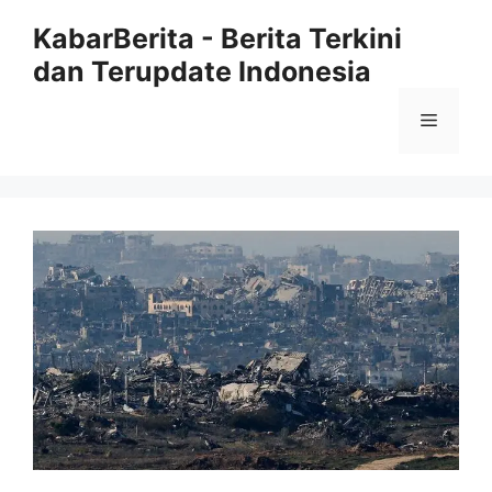
Langsung
KabarBerita - Berita Terkini
ke
dan Terupdate Indonesia
isi
Menu