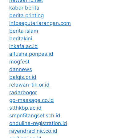
kabar berita
berita printing
infoseputarlarangan.com
berita islam
beritakini
inkafa.ac.id
alfusha.ponpes.id
mogfest
dannews
balqis.or.id
relawan-tik.or.id
radarbogor
go-massage.co.id
stthkbp.ac.id
smpn5tangsel.sch.id
onduline-registration.id
rayendraclinic.co.id