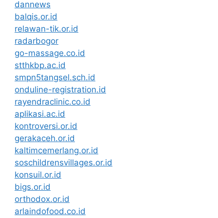
dannews
balqis.or.id
relawan-tik.or.id
radarbogor
go-massage.co.id
stthkbp.ac.id
smpn5tangsel.sch.id
onduline-registration.id
rayendraclinic.co.id
aplikasi.ac.id
kontroversi.or.id
gerakaceh.or.id
kaltimcemerlang.or.id
soschildrensvillages.or.id
konsuil.or.id
bigs.or.id
orthodox.or.id
arlaindofood.co.id