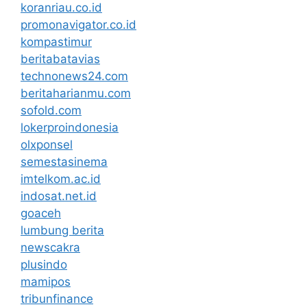
koranriau.co.id
promonavigator.co.id
kompastimur
beritabatavias
technonews24.com
beritaharianmu.com
sofold.com
lokerproindonesia
olxponsel
semestasinema
imtelkom.ac.id
indosat.net.id
goaceh
lumbung berita
newscakra
plusindo
mamipos
tribunfinance