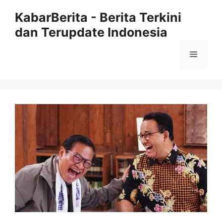
Langsung
KabarBerita - Berita Terkini
ke
dan Terupdate Indonesia
isi
Menu