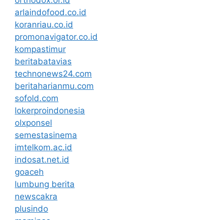
arlaindofood.co.id
koranriau.co.id
promonavigator.co.id
kompastimur
beritabatavias
technonews24.com
beritaharianmu.com
sofold.com
lokerproindonesia
olxponsel
semestasinema
imtelkom.ac.id
indosat.net.id
goaceh
lumbung berita
newscakra
plusindo