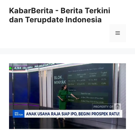
Langsung
KabarBerita - Berita Terkini
ke
dan Terupdate Indonesia
isi
Menu