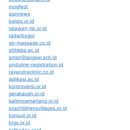
mogfest
dannews
balqis.or.id
relawan-tik.or.id
radarbogor
go-massage.co.id
stthkbp.ac.id
smpn5tangsel.sch.id
onduline-registration.id
rayendraclinic.co.id
aplikasi.ac.id
kontroversi.or.id
gerakaceh.or.id
kaltimcemerlang.or.id
soschildrensvillages.or.id
konsuil.or.id
bigs.or.id
orthodox.or.id