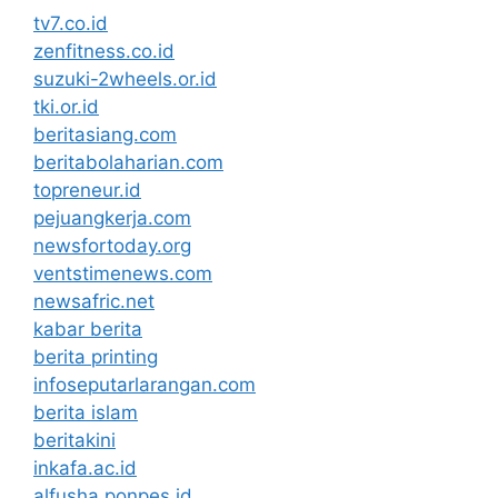
tv7.co.id
zenfitness.co.id
suzuki-2wheels.or.id
tki.or.id
beritasiang.com
beritabolaharian.com
topreneur.id
pejuangkerja.com
newsfortoday.org
ventstimenews.com
newsafric.net
kabar berita
berita printing
infoseputarlarangan.com
berita islam
beritakini
inkafa.ac.id
alfusha.ponpes.id