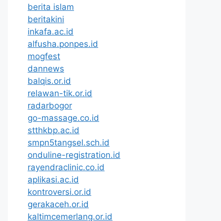
berita islam
beritakini
inkafa.ac.id
alfusha.ponpes.id
mogfest
dannews
balqis.or.id
relawan-tik.or.id
radarbogor
go-massage.co.id
stthkbp.ac.id
smpn5tangsel.sch.id
onduline-registration.id
rayendraclinic.co.id
aplikasi.ac.id
kontroversi.or.id
gerakaceh.or.id
kaltimcemerlang.or.id