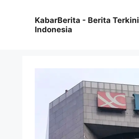
Langsung
ke
KabarBerita - Berita Terki
isi
Indonesia