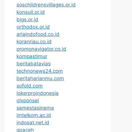
soschildrensvillages.or.id
konsuil.or.id
bigs.or.id
orthodox.or.id
arlaindofood.co.id
koranriau.co.id
promonavigator.co.id
kompastimur
beritabatavias
technonews24.com
beritaharianmu.com
sofold.com
lokerproindonesia
olxponsel
semestasinema
imtelkom.ac.id
indosat.net.id
goaceh