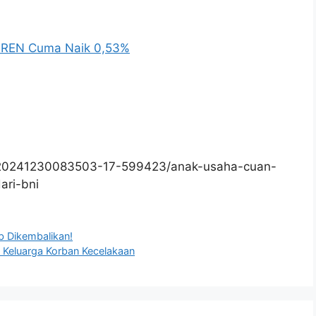
BREN Cuma Naik 0,53%
/20241230083503-17-599423/anak-usaha-cuan-
ari-bni
b Dikembalikan!
 Keluarga Korban Kecelakaan