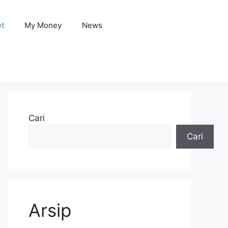
et
My Money
News
Cari
Cari
Arsip