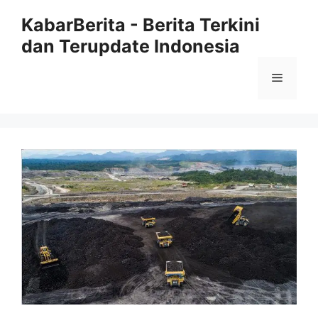
Langsung
KabarBerita - Berita Terkini
ke
dan Terupdate Indonesia
isi
Menu