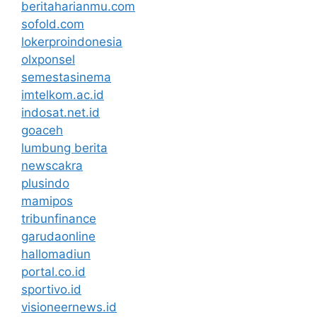
beritaharianmu.com
sofold.com
lokerproindonesia
olxponsel
semestasinema
imtelkom.ac.id
indosat.net.id
goaceh
lumbung berita
newscakra
plusindo
mamipos
tribunfinance
garudaonline
hallomadiun
portal.co.id
sportivo.id
visioneernews.id