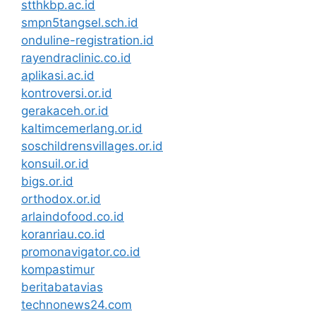
stthkbp.ac.id
smpn5tangsel.sch.id
onduline-registration.id
rayendraclinic.co.id
aplikasi.ac.id
kontroversi.or.id
gerakaceh.or.id
kaltimcemerlang.or.id
soschildrensvillages.or.id
konsuil.or.id
bigs.or.id
orthodox.or.id
arlaindofood.co.id
koranriau.co.id
promonavigator.co.id
kompastimur
beritabatavias
technonews24.com