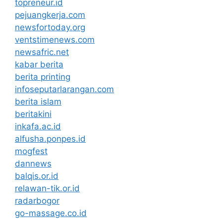
topreneur.id
pejuangkerja.com
newsfortoday.org
ventstimenews.com
newsafric.net
kabar berita
berita printing
infoseputarlarangan.com
berita islam
beritakini
inkafa.ac.id
alfusha.ponpes.id
mogfest
dannews
balqis.or.id
relawan-tik.or.id
radarbogor
go-massage.co.id