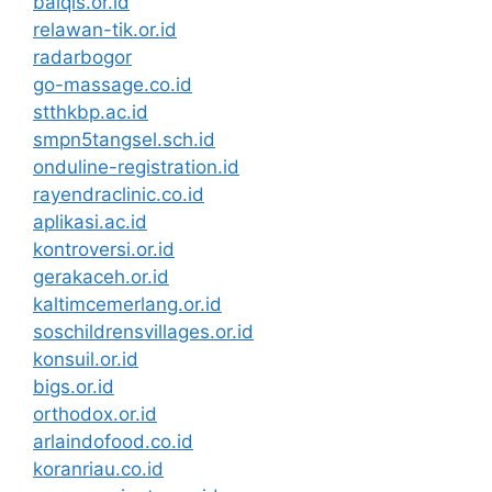
balqis.or.id
relawan-tik.or.id
radarbogor
go-massage.co.id
stthkbp.ac.id
smpn5tangsel.sch.id
onduline-registration.id
rayendraclinic.co.id
aplikasi.ac.id
kontroversi.or.id
gerakaceh.or.id
kaltimcemerlang.or.id
soschildrensvillages.or.id
konsuil.or.id
bigs.or.id
orthodox.or.id
arlaindofood.co.id
koranriau.co.id