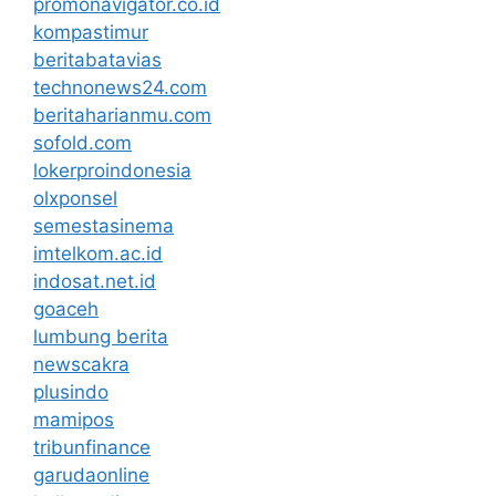
promonavigator.co.id
kompastimur
beritabatavias
technonews24.com
beritaharianmu.com
sofold.com
lokerproindonesia
olxponsel
semestasinema
imtelkom.ac.id
indosat.net.id
goaceh
lumbung berita
newscakra
plusindo
mamipos
tribunfinance
garudaonline