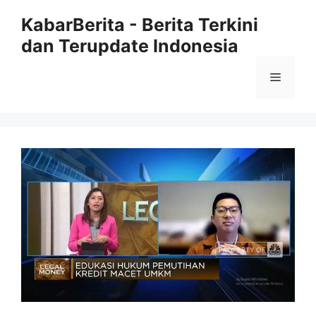
Langsung
KabarBerita - Berita Terkini
ke
dan Terupdate Indonesia
isi
Menu