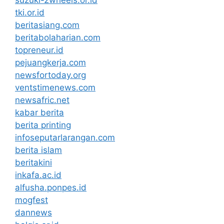
suzuki-2wheels.or.id
tki.or.id
beritasiang.com
beritabolaharian.com
topreneur.id
pejuangkerja.com
newsfortoday.org
ventstimenews.com
newsafric.net
kabar berita
berita printing
infoseputarlarangan.com
berita islam
beritakini
inkafa.ac.id
alfusha.ponpes.id
mogfest
dannews