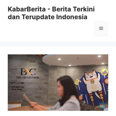
Langsung
KabarBerita - Berita Terkini
ke
dan Terupdate Indonesia
isi
Menu