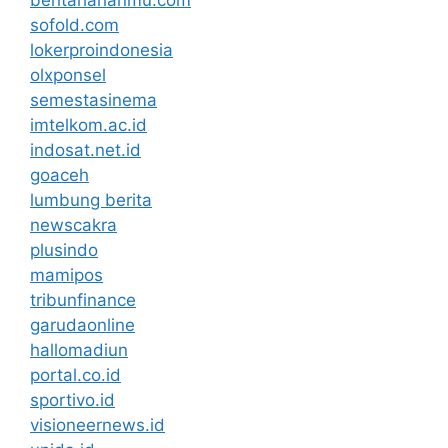
beritaharianmu.com
sofold.com
lokerproindonesia
olxponsel
semestasinema
imtelkom.ac.id
indosat.net.id
goaceh
lumbung berita
newscakra
plusindo
mamipos
tribunfinance
garudaonline
hallomadiun
portal.co.id
sportivo.id
visioneernews.id