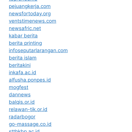
pejuangkerja.com
newsfortoday.org
ventstimenews.com
newsafric.net
kabar berita
berita printing
infoseputarlarangan.com
berita islam
beritakini
inkafa.ac.id
alfusha.ponpes.id
mogfest
dannews
balqis.or.id
relawan-tik.or.id
radarbogor
go-massage.co.id
stthkbp.ac.id