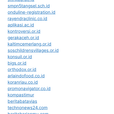
smpn5tangsel.sch.id
onduline-registration.id
rayendraclinic.co.id
aplikasi.ac.id
kontroversi.or.id
gerakaceh.or.id
kaltimcemerlang.or.id
soschildrensvillages.or.id
konsuil.or.id
bigs.or.id
orthodox.or.id
arlaindofood.co.id
koranriau.co.id
promonavigator.co.id
kompastimur
beritabatavias
technonews24.com