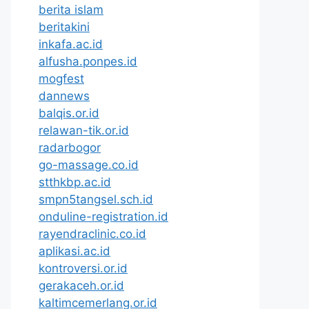
berita islam
beritakini
inkafa.ac.id
alfusha.ponpes.id
mogfest
dannews
balqis.or.id
relawan-tik.or.id
radarbogor
go-massage.co.id
stthkbp.ac.id
smpn5tangsel.sch.id
onduline-registration.id
rayendraclinic.co.id
aplikasi.ac.id
kontroversi.or.id
gerakaceh.or.id
kaltimcemerlang.or.id