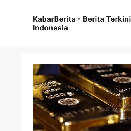
Langsung
ke
KabarBerita - Berita Terki
isi
Indonesia