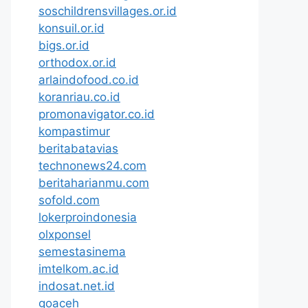
soschildrensvillages.or.id
konsuil.or.id
bigs.or.id
orthodox.or.id
arlaindofood.co.id
koranriau.co.id
promonavigator.co.id
kompastimur
beritabatavias
technonews24.com
beritaharianmu.com
sofold.com
lokerproindonesia
olxponsel
semestasinema
imtelkom.ac.id
indosat.net.id
goaceh