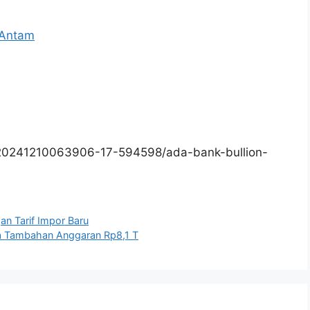
 Antam
/20241210063906-17-594598/ada-bank-bullion-
an Tarif Impor Baru
ta Tambahan Anggaran Rp8,1 T