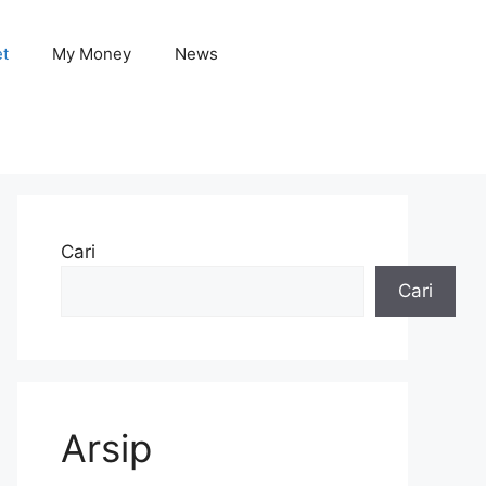
et
My Money
News
Cari
Cari
Arsip