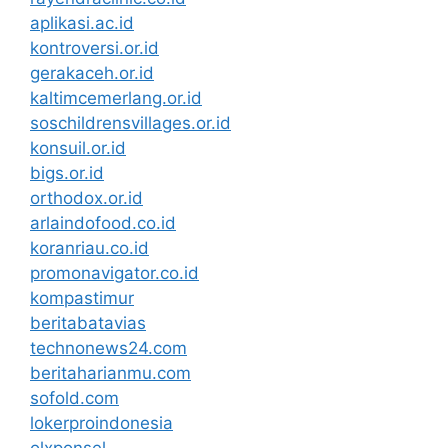
aplikasi.ac.id
kontroversi.or.id
gerakaceh.or.id
kaltimcemerlang.or.id
soschildrensvillages.or.id
konsuil.or.id
bigs.or.id
orthodox.or.id
arlaindofood.co.id
koranriau.co.id
promonavigator.co.id
kompastimur
beritabatavias
technonews24.com
beritaharianmu.com
sofold.com
lokerproindonesia
olxponsel