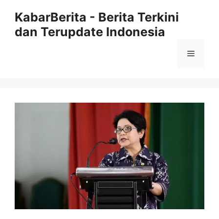
Langsung
KabarBerita - Berita Terkini
ke
dan Terupdate Indonesia
isi
Menu