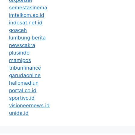
semestasinema
imtelkom.ac.id
indosat.net.id
goaceh
lumbung berita
newscakra
plusindo
mamipos
tribunfinance
garudaonline
hallomadiun
portal.co.id
sportivo.id
visioneernews.id
unida.id