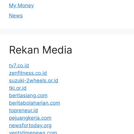
My Money
News
Rekan Media
tv7.co.id
zenfitness.co.id
suzuki-2wheels.or.id
tki.or.id
beritasiang.com
beritabolaharian.com
topreneur.id
pejuangkerja.com
newsfortoday.org
ventstimenews.com