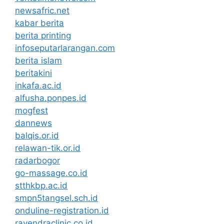
newsafric.net
kabar berita
berita printing
infoseputarlarangan.com
berita islam
beritakini
inkafa.ac.id
alfusha.ponpes.id
mogfest
dannews
balqis.or.id
relawan-tik.or.id
radarbogor
go-massage.co.id
stthkbp.ac.id
smpn5tangsel.sch.id
onduline-registration.id
rayendraclinic.co.id