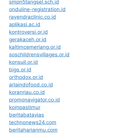
smpn5tangsel.sch.id
onduline-registration.id
rayendraclinic.co.id
aplikasi.ac.id
kontroversi.or.id
gerakaceh.or.id
kaltimcemerlang.or.id
soschildrensvillages.or.id
konsuil.or.id
bigs.or.id
orthodox.or.id
arlaindofood.co.id
koranriau.co.id
promonavigator.co.id
kompastimur
beritabatavias
technonews24.com
beritaharianmu.com