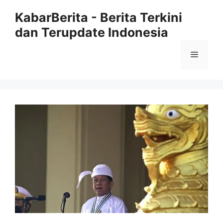
Langsung
KabarBerita - Berita Terkini
ke
dan Terupdate Indonesia
isi
Menu