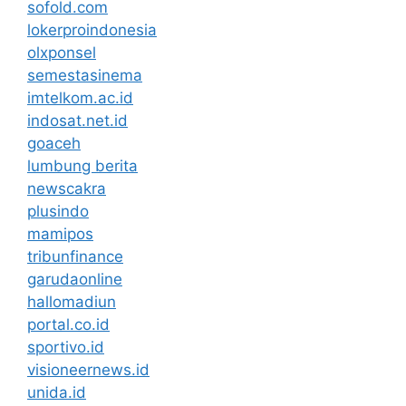
sofold.com
lokerproindonesia
olxponsel
semestasinema
imtelkom.ac.id
indosat.net.id
goaceh
lumbung berita
newscakra
plusindo
mamipos
tribunfinance
garudaonline
hallomadiun
portal.co.id
sportivo.id
visioneernews.id
unida.id