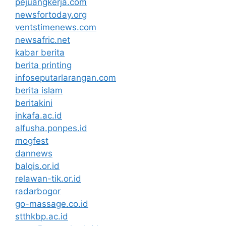
pejuangkerja.com
newsfortoday.org
ventstimenews.com
newsafric.net
kabar berita
berita printing
infoseputarlarangan.com
berita islam
beritakini
inkafa.ac.id
alfusha.ponpes.id
mogfest
dannews
balqis.or.id
relawan-tik.or.id
radarbogor
go-massage.co.id
stthkbp.ac.id