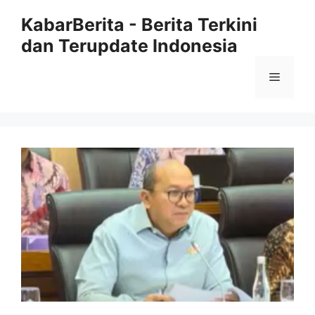
Langsung
KabarBerita - Berita Terkini
ke
dan Terupdate Indonesia
isi
Menu