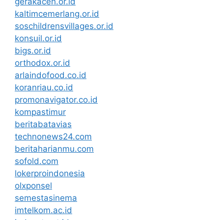
gerakaceh.or.id
kaltimcemerlang.or.id
soschildrensvillages.or.id
konsuil.or.id
bigs.or.id
orthodox.or.id
arlaindofood.co.id
koranriau.co.id
promonavigator.co.id
kompastimur
beritabatavias
technonews24.com
beritaharianmu.com
sofold.com
lokerproindonesia
olxponsel
semestasinema
imtelkom.ac.id