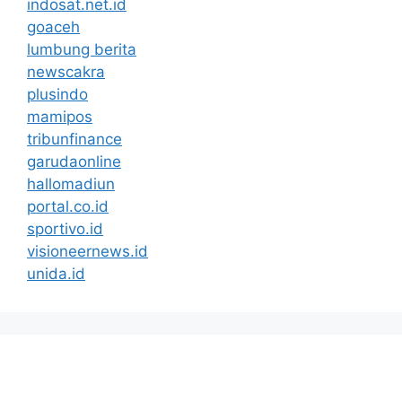
indosat.net.id
goaceh
lumbung berita
newscakra
plusindo
mamipos
tribunfinance
garudaonline
hallomadiun
portal.co.id
sportivo.id
visioneernews.id
unida.id