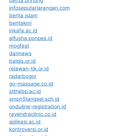
berita printing
infoseputarlarangan.com
berita islam
beritakini
inkafa.ac.id
alfusha.ponpes.id
mogfest
dannews
balqis.or.id
relawan-tik.or.id
radarbogor
go-massage.co.id
stthkbp.ac.id
smpn5tangsel.sch.id
onduline-registration.id
rayendraclinic.co.id
aplikasi.ac.id
kontroversi.or.id