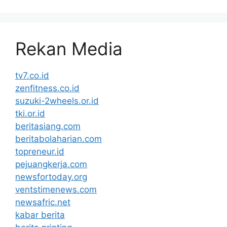
Rekan Media
tv7.co.id
zenfitness.co.id
suzuki-2wheels.or.id
tki.or.id
beritasiang.com
beritabolaharian.com
topreneur.id
pejuangkerja.com
newsfortoday.org
ventstimenews.com
newsafric.net
kabar berita