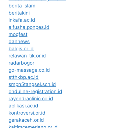
berita islam
beritakini
inkafa.ac.id
alfusha.ponpes.id
mogfest
dannews
balqis.or.id
relawan-tik.or.id
radarbogor
go-massage.co.id
stthkbp.ac.id
smpn5tangsel.sch.id
onduline-registration.id
rayendraclinic.co.id
aplikasi.ac.id
kontroversi.or.id
gerakaceh.or.id
kaltimcemerlang.or.id