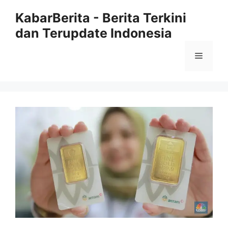
Langsung
KabarBerita - Berita Terkini
ke
dan Terupdate Indonesia
isi
Menu