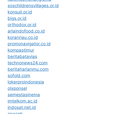
soschildrensvillages.or.id
konsuil.or.id
bigs.or.id
orthodox.or.id
arlaindofood.co.id
koranriau.co.id
promonavigator.co.id
kompastimur
beritabatavias
technonews24.com
beritaharianmu.com
sofold.com
lokerproindonesia
olxponsel
semestasinema
imtelkom.ac.id
indosat.net.id
goaceh