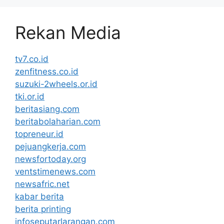
Rekan Media
tv7.co.id
zenfitness.co.id
suzuki-2wheels.or.id
tki.or.id
beritasiang.com
beritabolaharian.com
topreneur.id
pejuangkerja.com
newsfortoday.org
ventstimenews.com
newsafric.net
kabar berita
berita printing
infoseputarlarangan.com