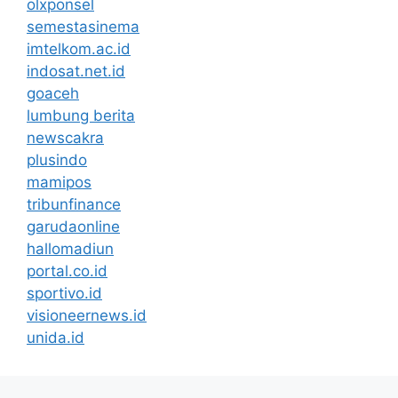
olxponsel
semestasinema
imtelkom.ac.id
indosat.net.id
goaceh
lumbung berita
newscakra
plusindo
mamipos
tribunfinance
garudaonline
hallomadiun
portal.co.id
sportivo.id
visioneernews.id
unida.id