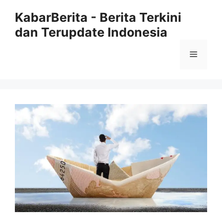
Langsung
KabarBerita - Berita Terkini
ke
dan Terupdate Indonesia
isi
Menu