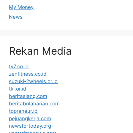
My Money
News
Rekan Media
tv7.co.id
zenfitness.co.id
suzuki-2wheels.or.id
tki.or.id
beritasiang.com
beritabolaharian.com
topreneur.id
pejuangkerja.com
newsfortoday.org