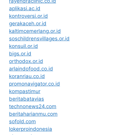
rayendraclinic.co.id
aplikasi.ac.id
kontroversi.or.id
gerakaceh.or.id
kaltimcemerlang.or.id
soschildrensvillages.or.id
konsuil.or.id
bigs.or.id
orthodox.or.id
arlaindofood.co.id
koranriau.co.id
promonavigator.co.id
kompastimur
beritabatavias
technonews24.com
beritaharianmu.com
sofold.com
lokerproindonesia