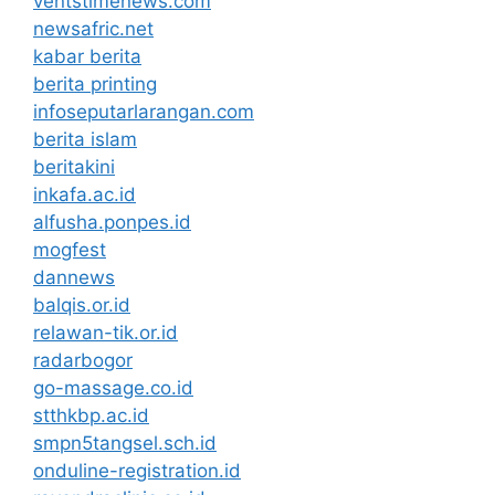
ventstimenews.com
newsafric.net
kabar berita
berita printing
infoseputarlarangan.com
berita islam
beritakini
inkafa.ac.id
alfusha.ponpes.id
mogfest
dannews
balqis.or.id
relawan-tik.or.id
radarbogor
go-massage.co.id
stthkbp.ac.id
smpn5tangsel.sch.id
onduline-registration.id