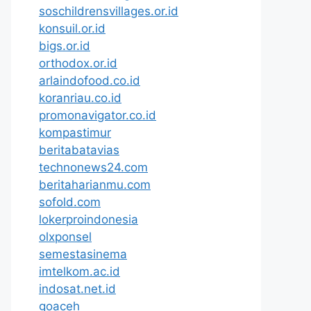
soschildrensvillages.or.id
konsuil.or.id
bigs.or.id
orthodox.or.id
arlaindofood.co.id
koranriau.co.id
promonavigator.co.id
kompastimur
beritabatavias
technonews24.com
beritaharianmu.com
sofold.com
lokerproindonesia
olxponsel
semestasinema
imtelkom.ac.id
indosat.net.id
goaceh