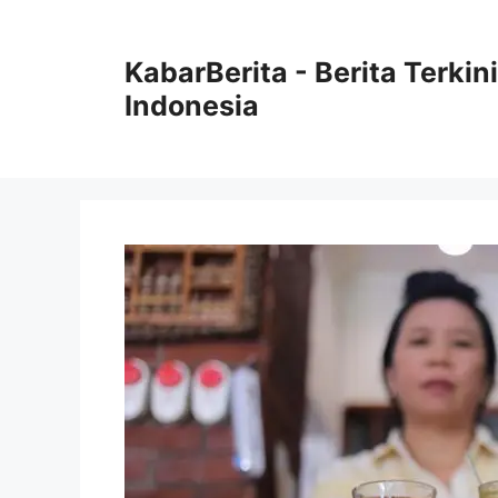
Langsung
ke
KabarBerita - Berita Terki
isi
Indonesia