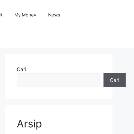
et
My Money
News
Cari
Cari
Arsip