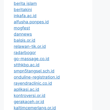
berita islam
beritakini
inkafa.ac.id
alfusha.ponpes.id
mogfest
dannews
balqis.or.id
relawan-tik.or.id
radarbogor
go-massage.co.id
stthkbp.ac.id
smpn5tangsel.sch.id
onduline-registration.id
rayendraclinic.co.id
aplikasi.ac.id
kontroversi.or.id
gerakaceh.or.id
kaltimcemerlang.or.id