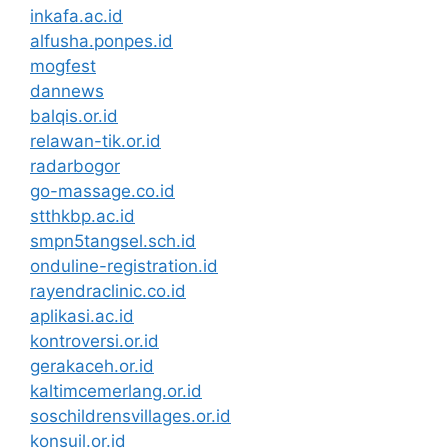
inkafa.ac.id
alfusha.ponpes.id
mogfest
dannews
balqis.or.id
relawan-tik.or.id
radarbogor
go-massage.co.id
stthkbp.ac.id
smpn5tangsel.sch.id
onduline-registration.id
rayendraclinic.co.id
aplikasi.ac.id
kontroversi.or.id
gerakaceh.or.id
kaltimcemerlang.or.id
soschildrensvillages.or.id
konsuil.or.id