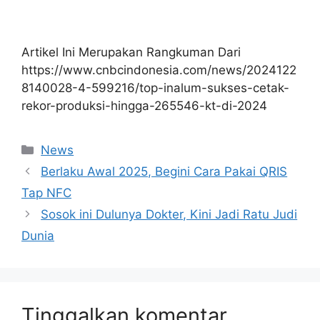
Artikel Ini Merupakan Rangkuman Dari
https://www.cnbcindonesia.com/news/2024122
8140028-4-599216/top-inalum-sukses-cetak-
rekor-produksi-hingga-265546-kt-di-2024
Kategori
News
Berlaku Awal 2025, Begini Cara Pakai QRIS
Tap NFC
Sosok ini Dulunya Dokter, Kini Jadi Ratu Judi
Dunia
Tinggalkan komentar