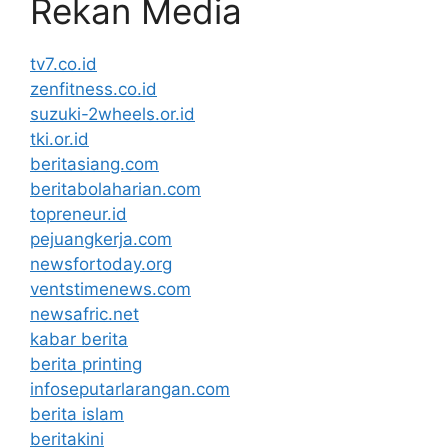
Rekan Media
tv7.co.id
zenfitness.co.id
suzuki-2wheels.or.id
tki.or.id
beritasiang.com
beritabolaharian.com
topreneur.id
pejuangkerja.com
newsfortoday.org
ventstimenews.com
newsafric.net
kabar berita
berita printing
infoseputarlarangan.com
berita islam
beritakini