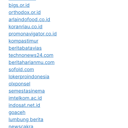
bigs.or.id
orthodox.or.id
arlaindofood.co.id
koranriau.co.id
promonavigator.co.id
kompastimur
beritabatavias
technonews24.com
beritaharianmu.com
sofold.com
lokerproindonesia
olxponsel
semestasinema
imtelkom.ac.id
indosat.net.id
goaceh
lumbung berita
newscakra