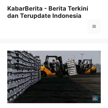
Langsung
KabarBerita - Berita Terkini
ke
dan Terupdate Indonesia
isi
Menu