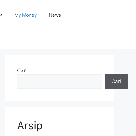
et
My Money
News
Cari
Cari
Arsip