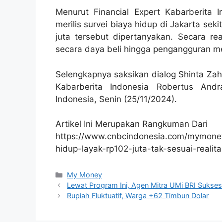
Menurut Financial Expert Kabarberita 
merilis survei biaya hidup di Jakarta sek
juta tersebut dipertanyakan. Secara rea
secara daya beli hingga pengangguran m
Selengkapnya saksikan dialog Shinta Zah
Kabarberita Indonesia Robertus Andr
Indonesia, Senin (25/11/2024).
Artikel Ini Merupakan Rangkuman Dari
https://www.cnbcindonesia.com/mymone
hidup-layak-rp102-juta-tak-sesuai-realita
Kategori
My Money
Lewat Program Ini, Agen Mitra UMi BRI Sukse
Rupiah Fluktuatif, Warga +62 Timbun Dolar