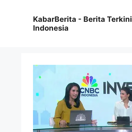
Langsung
ke
KabarBerita - Berita Terki
isi
Indonesia