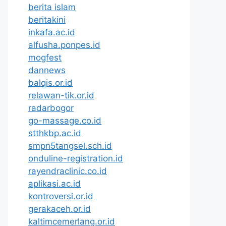
berita islam
beritakini
inkafa.ac.id
alfusha.ponpes.id
mogfest
dannews
balqis.or.id
relawan-tik.or.id
radarbogor
go-massage.co.id
stthkbp.ac.id
smpn5tangsel.sch.id
onduline-registration.id
rayendraclinic.co.id
aplikasi.ac.id
kontroversi.or.id
gerakaceh.or.id
kaltimcemerlang.or.id