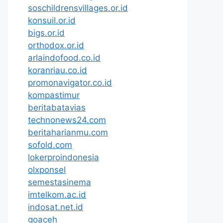
soschildrensvillages.or.id
konsuil.or.id
bigs.or.id
orthodox.or.id
arlaindofood.co.id
koranriau.co.id
promonavigator.co.id
kompastimur
beritabatavias
technonews24.com
beritaharianmu.com
sofold.com
lokerproindonesia
olxponsel
semestasinema
imtelkom.ac.id
indosat.net.id
goaceh