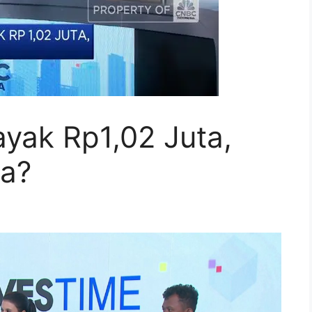
yak Rp1,02 Juta,
ta?