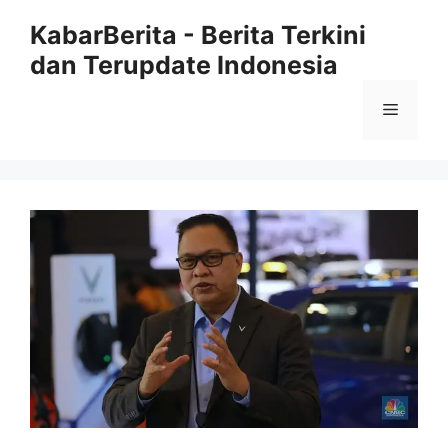
Langsung
KabarBerita - Berita Terkini
ke
dan Terupdate Indonesia
isi
Menu