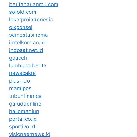
beritaharianmu.com
sofold.com
lokerproindonesia
olxponsel
semestasinema
imtelkom.ac.id
indosat.net.id
goaceh
lumbung berita
newscakra
plusindo
mamipos
tribunfinance
garudaonline
hallomadiun
portal.co.id
sportivo.id
visioneernews.id