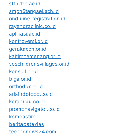
stthkbp.ac.id
smpn5tangsel.sch.id
onduline-registration.id
rayendraclinic.co.id
aplikasi.ac.id
kontroversi.or.id
gerakaceh.or.id
kaltimcemerlang.or.id
soschildrensvillages.or.id
konsuil.or.id
bigs.or.id
orthodox.or.id
arlaindofood.co.id
koranriau.co.id
promonavigator.co.id
kompastimur
beritabatavias
technonews24.com