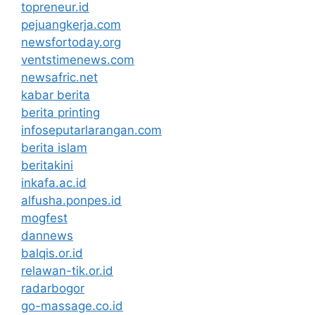
topreneur.id
pejuangkerja.com
newsfortoday.org
ventstimenews.com
newsafric.net
kabar berita
berita printing
infoseputarlarangan.com
berita islam
beritakini
inkafa.ac.id
alfusha.ponpes.id
mogfest
dannews
balqis.or.id
relawan-tik.or.id
radarbogor
go-massage.co.id