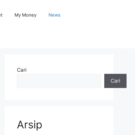
et
My Money
News
Cari
Cari
Arsip