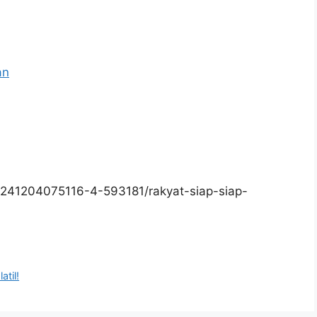
an
241204075116-4-593181/rakyat-siap-siap-
atil!