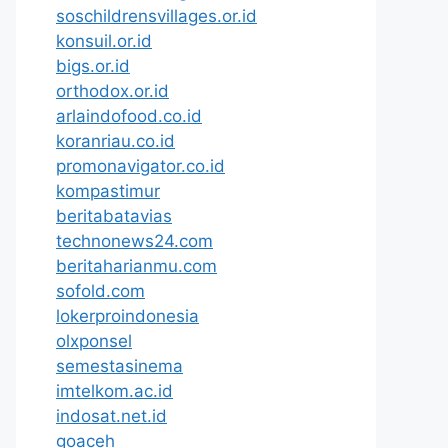
soschildrensvillages.or.id
konsuil.or.id
bigs.or.id
orthodox.or.id
arlaindofood.co.id
koranriau.co.id
promonavigator.co.id
kompastimur
beritabatavias
technonews24.com
beritaharianmu.com
sofold.com
lokerproindonesia
olxponsel
semestasinema
imtelkom.ac.id
indosat.net.id
goaceh