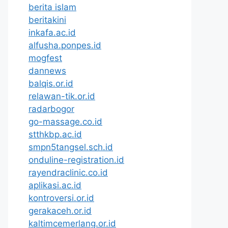
berita islam
beritakini
inkafa.ac.id
alfusha.ponpes.id
mogfest
dannews
balqis.or.id
relawan-tik.or.id
radarbogor
go-massage.co.id
stthkbp.ac.id
smpn5tangsel.sch.id
onduline-registration.id
rayendraclinic.co.id
aplikasi.ac.id
kontroversi.or.id
gerakaceh.or.id
kaltimcemerlang.or.id