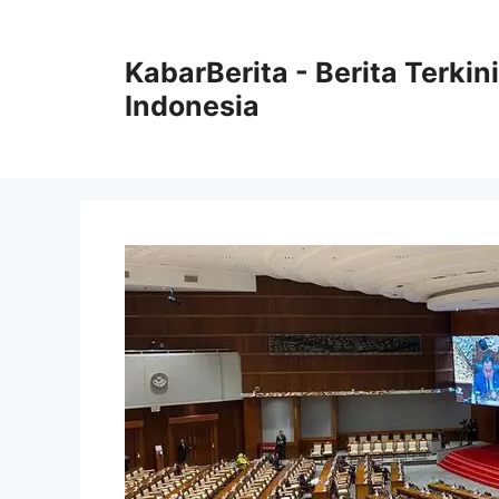
Langsung
ke
KabarBerita - Berita Terki
isi
Indonesia