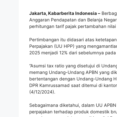
Jakarta, Kabarberita Indonesia –
Berbag
Anggaran Pendapatan dan Belanja Negar
perhitungan tarif pajak pertambahan nila
Pertimbangan itu didasari atas ketetap
Perpajakan (UU HPP) yang mengamantlan 
2025 menjadi 12% dari sebelumnya pada 2
“Asumsi tax ratio yang disetujui di Und
memang Undang-Undang APBN yang diket
bertentangan dengan Undang-Undang HPP.
DPR Kamrussamad saat ditemui di kanto
(4/12/2024).
Sebagaimana diketahui, dalam UU APBN 20
perpajakan terhadap produk domestik br