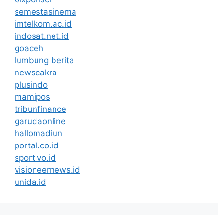
semestasinema
imtelkom.ac.id
indosat.net.id
goaceh
lumbung berita
newscakra
plusindo
mamipos
tribunfinance
garudaonline
hallomadiun
portal.co.id
sportivo.id
visioneernews.id
unida.id