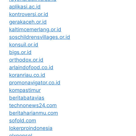
aplikasi.ac.id
kontroversi.or.id
gerakaceh.or.id
kaltimcemerlang.or.id
soschildrensvillages.or.id
konsuil.or.id
bigs.or.id
orthodox.or.id
arlaindofood.co.id
koranriau.co.id
promonavigator.co.id
kompastimur
beritabatavias
technonews24.com
beritaharianmu.com
sofold.com
lokerproindonesia
olxponsel