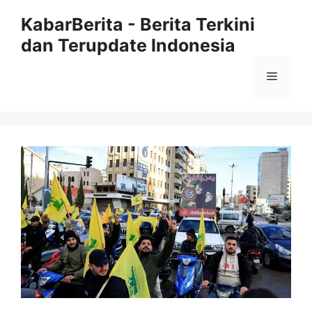
Langsung
KabarBerita - Berita Terkini
ke
dan Terupdate Indonesia
isi
Menu