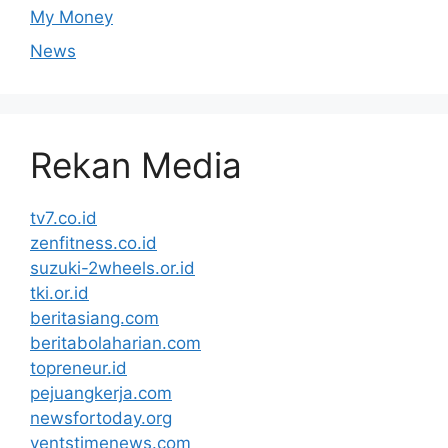
My Money
News
Rekan Media
tv7.co.id
zenfitness.co.id
suzuki-2wheels.or.id
tki.or.id
beritasiang.com
beritabolaharian.com
topreneur.id
pejuangkerja.com
newsfortoday.org
ventstimenews.com