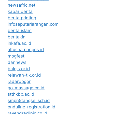
newsafric.net
kabar berita
berita printing
infoseputarlarangan.com
berita islam
beritakini
inkafa.ac.id
alfusha.ponpes.id
mogfest
dannews
balqis.or.id
relawan-tik.or.id
radarbogor
go-massage.co.id
stthkbp.ac.id
smpn5tangsel.sch.id
onduline-registration.id
rayendraclinic.co.id