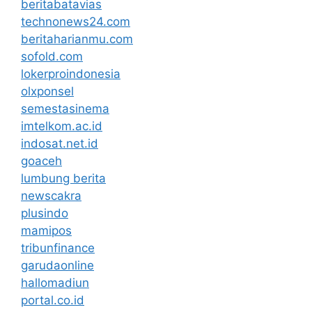
beritabatavias
technonews24.com
beritaharianmu.com
sofold.com
lokerproindonesia
olxponsel
semestasinema
imtelkom.ac.id
indosat.net.id
goaceh
lumbung berita
newscakra
plusindo
mamipos
tribunfinance
garudaonline
hallomadiun
portal.co.id