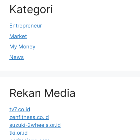
Kategori
Entrepreneur
Market
My Money
News
Rekan Media
tv7.co.id
zenfitness.co.id
suzuki-2wheels.or.id
tki.or.id