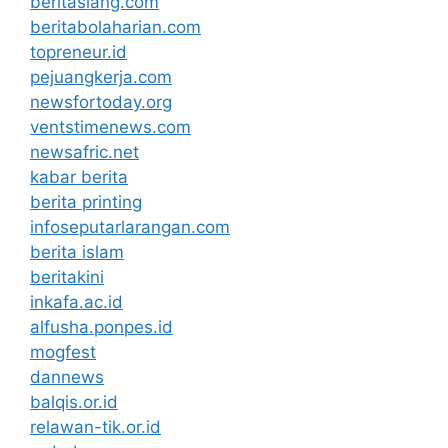
beritasiang.com
beritabolaharian.com
topreneur.id
pejuangkerja.com
newsfortoday.org
ventstimenews.com
newsafric.net
kabar berita
berita printing
infoseputarlarangan.com
berita islam
beritakini
inkafa.ac.id
alfusha.ponpes.id
mogfest
dannews
balqis.or.id
relawan-tik.or.id