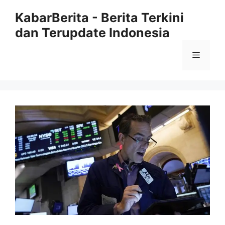
Langsung
KabarBerita - Berita Terkini
ke
dan Terupdate Indonesia
isi
Menu