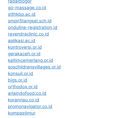
radarbogor
go-massage.co.id
stthkbp.ac.id
smpn5tangsel.sch.id
onduline-registration.id
rayendraclinic.co.id
aplikasi.ac.id
kontroversi.or.id
gerakaceh.or.id
kaltimcemerlang.or.id
soschildrensvillages.or.id
konsuil.or.id
bigs.or.id
orthodox.or.id
arlaindofood.co.id
koranriau.co.id
promonavigator.co.id
kompastimur