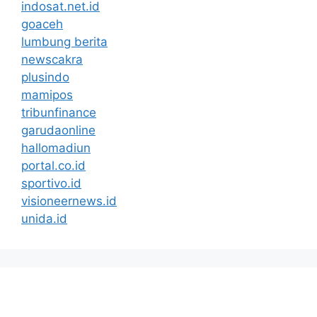
indosat.net.id
goaceh
lumbung berita
newscakra
plusindo
mamipos
tribunfinance
garudaonline
hallomadiun
portal.co.id
sportivo.id
visioneernews.id
unida.id