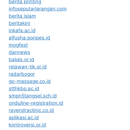
berita printing
infoseputarlarangan.com
berita islam
beritakini
inkafa.ac.id
alfusha.ponpes.id
mogfest
dannews
balqis.or.id
relawan-tik.or.id
radarbogor
go-massage.co.id
stthkbp.ac.id
smpn5tangsel.sch.id
onduline-registration.id
rayendraclinic.co.id
aplikasi.ac.id
kontroversi.or.id