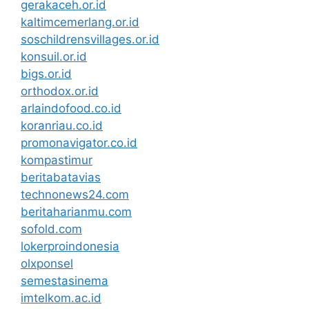
gerakaceh.or.id
kaltimcemerlang.or.id
soschildrensvillages.or.id
konsuil.or.id
bigs.or.id
orthodox.or.id
arlaindofood.co.id
koranriau.co.id
promonavigator.co.id
kompastimur
beritabatavias
technonews24.com
beritaharianmu.com
sofold.com
lokerproindonesia
olxponsel
semestasinema
imtelkom.ac.id