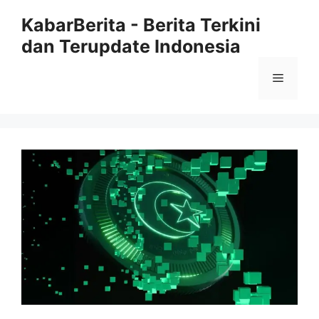
Langsung
KabarBerita - Berita Terkini
ke
dan Terupdate Indonesia
isi
Menu