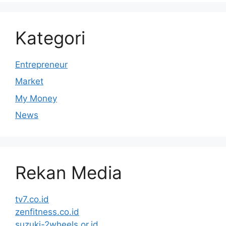
Kategori
Entrepreneur
Market
My Money
News
Rekan Media
tv7.co.id
zenfitness.co.id
suzuki-2wheels.or.id