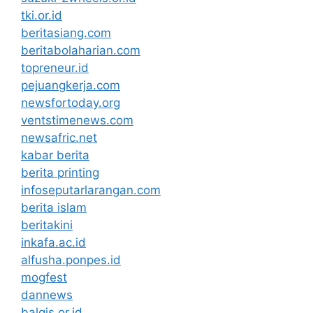
tki.or.id
beritasiang.com
beritabolaharian.com
topreneur.id
pejuangkerja.com
newsfortoday.org
ventstimenews.com
newsafric.net
kabar berita
berita printing
infoseputarlarangan.com
berita islam
beritakini
inkafa.ac.id
alfusha.ponpes.id
mogfest
dannews
balqis.or.id