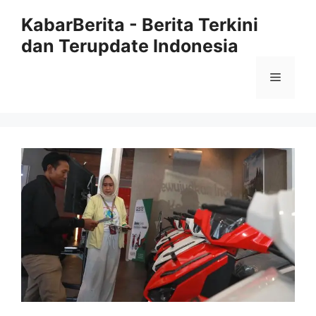
Langsung
KabarBerita - Berita Terkini
ke
dan Terupdate Indonesia
isi
Menu