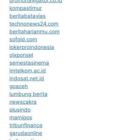
promonavigator.co.id
kompastimur
beritabatavias
technonews24.com
beritaharianmu.com
sofold.com
lokerproindonesia
olxponsel
semestasinema
imtelkom.ac.id
indosat.net.id
goaceh
lumbung berita
newscakra
plusindo
mamipos
tribunfinance
garudaonline