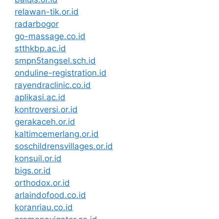
relawan-tik.or.id
radarbogor
go-massage.co.id
stthkbp.ac.id
smpn5tangsel.sch.id
onduline-registration.id
rayendraclinic.co.id
aplikasi.ac.id
kontroversi.or.id
gerakaceh.or.id
kaltimcemerlang.or.id
soschildrensvillages.or.id
konsuil.or.id
bigs.or.id
orthodox.or.id
arlaindofood.co.id
koranriau.co.id