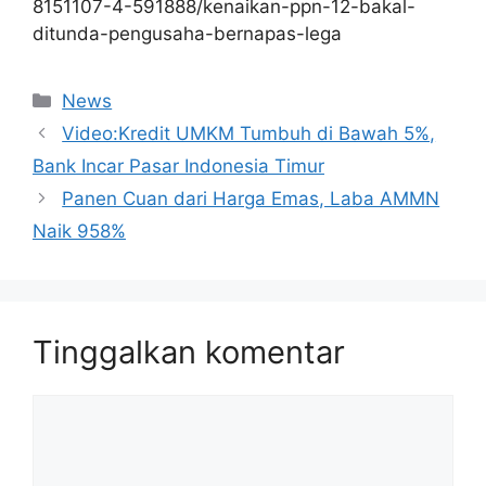
8151107-4-591888/kenaikan-ppn-12-bakal-
ditunda-pengusaha-bernapas-lega
Kategori
News
Video:Kredit UMKM Tumbuh di Bawah 5%,
Bank Incar Pasar Indonesia Timur
Panen Cuan dari Harga Emas, Laba AMMN
Naik 958%
Tinggalkan komentar
Komentar