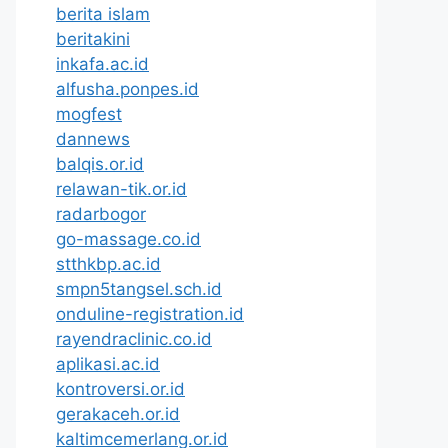
berita islam
beritakini
inkafa.ac.id
alfusha.ponpes.id
mogfest
dannews
balqis.or.id
relawan-tik.or.id
radarbogor
go-massage.co.id
stthkbp.ac.id
smpn5tangsel.sch.id
onduline-registration.id
rayendraclinic.co.id
aplikasi.ac.id
kontroversi.or.id
gerakaceh.or.id
kaltimcemerlang.or.id