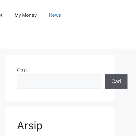
et
My Money
News
Cari
Cari
Arsip