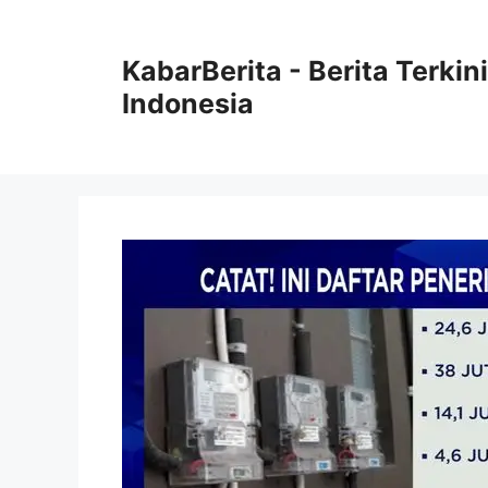
Langsung
ke
KabarBerita - Berita Terki
isi
Indonesia