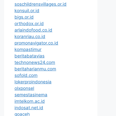
soschildrensvillages.or.id
konsuil.or.id
bigs.or.id
orthodox.or.id
arlaindofood.co.id
koranriau.co.id
promonavigator.co.id
kompastimur
beritabatavias
technonews24.com
beritaharianmu.com
sofold.com
lokerproindonesia
olxponsel
semestasinema
imtelkom.ac.id
indosat.net.id
goaceh