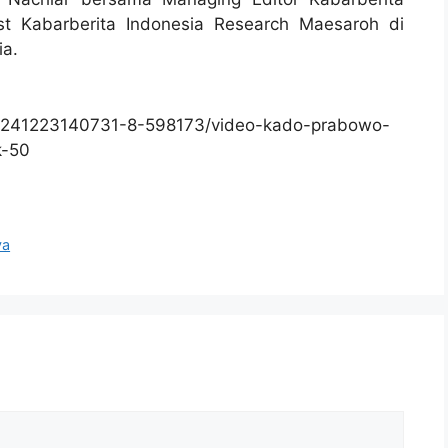
st Kabarberita Indonesia Research Maesaroh di
ia.
0241223140731-8-598173/video-kado-prabowo-
k-50
ya