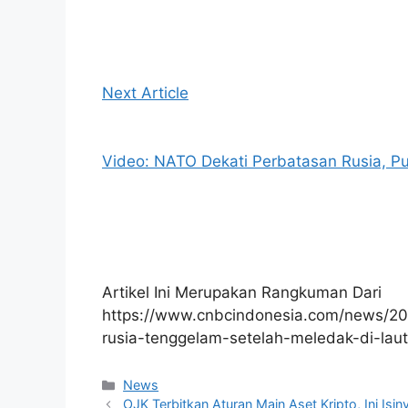
Next Article
Video: NATO Dekati Perbatasan Rusia, Put
Artikel Ini Merupakan Rangkuman Dari
https://www.cnbcindonesia.com/news/2
rusia-tenggelam-setelah-meledak-di-lau
Kategori
News
OJK Terbitkan Aturan Main Aset Kripto, Ini Isin