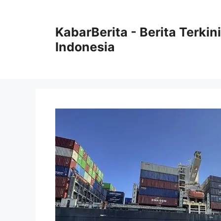
Langsung
ke
KabarBerita - Berita Terki
isi
Indonesia