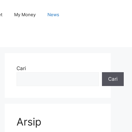
et
My Money
News
Cari
Cari
Arsip