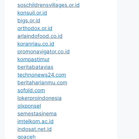
soschildrensvillages.or.id
konsuil.or.id
bigs.or.id
orthodox.or.id
arlaindofood.co.id
koranriau.co.id
promonavigator.co.id
kompastimur
beritabatavias
technonews24.com
beritaharianmu.com
sofold.com
lokerproindonesia
olxponsel
semestasinema
imtelkom.ac.id
indosat.net.id
goaceh