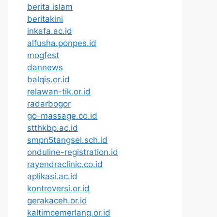
berita islam
beritakini
inkafa.ac.id
alfusha.ponpes.id
mogfest
dannews
balqis.or.id
relawan-tik.or.id
radarbogor
go-massage.co.id
stthkbp.ac.id
smpn5tangsel.sch.id
onduline-registration.id
rayendraclinic.co.id
aplikasi.ac.id
kontroversi.or.id
gerakaceh.or.id
kaltimcemerlang.or.id