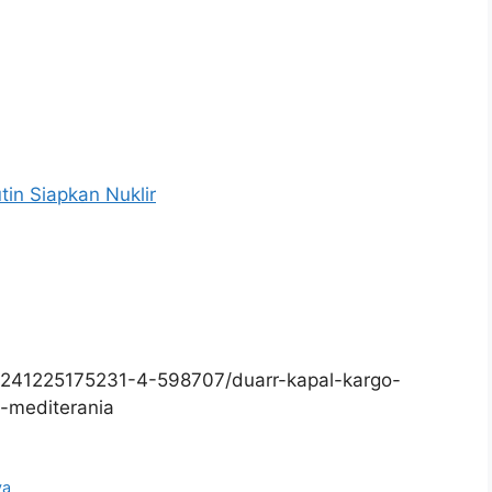
in Siapkan Nuklir
0241225175231-4-598707/duarr-kapal-kargo-
t-mediterania
ya