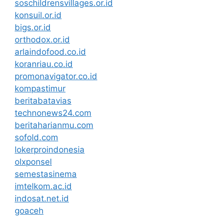
soschildrensvillages.or.id
konsuil.or.id
bigs.or.id
orthodox.or.id
arlaindofood.co.id
koranriau.co.id
promonavigator.co.id
kompastimur
beritabatavias
technonews24.com
beritaharianmu.com
sofold.com
lokerproindonesia
olxponsel
semestasinema
imtelkom.ac.id
indosat.net.id
goaceh