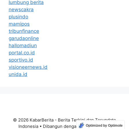
lumbung berita
newscakra
plusindo
mamipos
tribunfinance
garudaonline
hallomadiun
portal.co.id
sportivo.id
visioneernews.id
unida.id
© 2026 KabarBerita - Berita Terkini dan Terupdate
Optimized by Optimole
Indonesia
• Dibangun dengan
GeneratePress