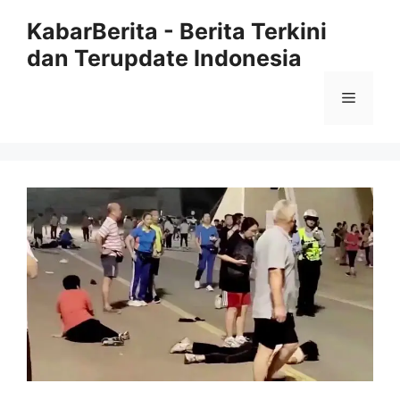
Langsung
KabarBerita - Berita Terkini
ke
dan Terupdate Indonesia
isi
Menu