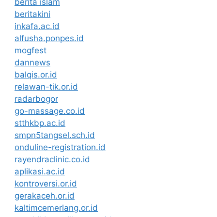
berita islam
beritakini
inkafa.ac.id
alfusha.ponpes.id
mogfest
dannews
balqis.or.id
relawan-tik.or.id
radarbogor
go-massage.co.id
stthkbp.ac.id
smpn5tangsel.sch.id
onduline-registration.id
rayendraclinic.co.id
aplikasi.ac.id
kontroversi.or.id
gerakaceh.or.id
kaltimcemerlang.or.id